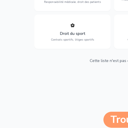
Responsabilité médicale, droit des patients
⚽
Expertise en droit sportif : contrats de
D
sportifs, transferts, sponsoring et
d'ass
Droit du sport
contentieux.
Contrats sportifs, litiges sportifs
Cette liste n'est pas
Tro