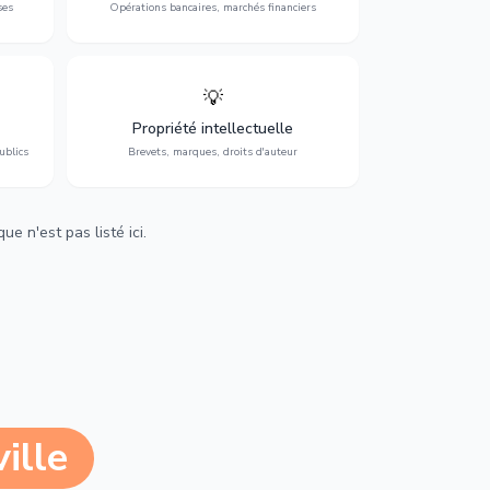
ses
Opérations bancaires, marchés financiers
💡
Protection de vos créations : brevets,
cs,
marques, droits d'auteur et lutte contre la
Propriété intellectuelle
contrefaçon.
ublics
Brevets, marques, droits d'auteur
e n'est pas listé ici.
ille