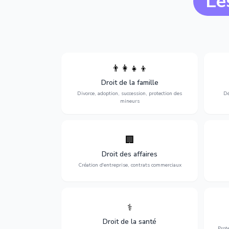
Le
👨‍👩‍👧‍👦
Divorce, garde d'enfants, adoption,
l'a
Droit de la famille
succession et protection des personnes
procè
vulnérables.
Divorce, adoption, succession, protection des
Dé
mineurs
🏢
Accompagnement complet pour votre
Opti
entreprise : création, contrats
dé
Droit des affaires
commerciaux, concurrence et litiges.
Création d'entreprise, contrats commerciaux
⚕️
Défense de vos droits médicaux : erreurs
Prote
médicales, responsabilité des praticiens
Droit de la santé
et indemnisation.
Prot