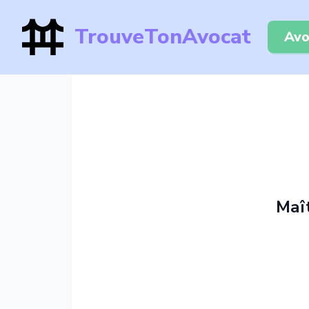
TrouveTonAvocat
Avo
Maî