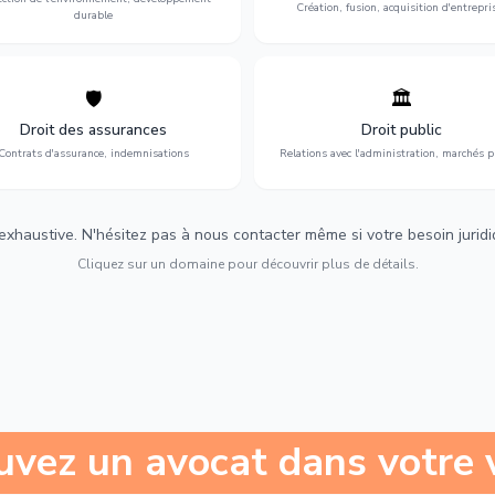
Création, fusion, acquisition d'entrepri
durable
🛡️
🏛️
éfense de vos intérêts : contrats
Gestion de vos relations avec
urance, sinistres et indemnisations
l'administration : marchés publi
Droit des assurances
Droit public
optimales.
urbanisme et contentieux.
Contrats d'assurance, indemnisations
Relations avec l'administration, marchés p
 exhaustive. N'hésitez pas à nous contacter même si votre besoin juridiqu
Cliquez sur un domaine pour découvrir plus de détails.
uvez un avocat dans votre v