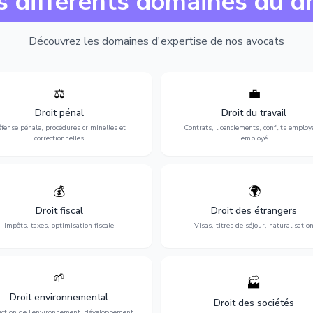
s différents domaines du dr
Découvrez les domaines d'expertise de nos avocats
⚖️
💼
Expertise en matière pénale, de
Protection de vos droits au travai
ssistance en garde à vue jusqu'au
contrats, licenciements, harcèlem
Droit pénal
Droit du travail
s, pour toute affaire correctionnelle
discrimination et conflits avec
fense pénale, procédures criminelles et
Contrats, licenciements, conflits employ
ou criminelle.
l'employeur.
correctionnelles
employé
💰
🌍
misation de votre situation fiscale :
Obtention de vos droits de séjour : 
clarations, contentieux, contrôles
cartes de séjour, regroupement famil
Droit fiscal
Droit des étrangers
fiscaux et planification.
naturalisation.
Impôts, taxes, optimisation fiscale
Visas, titres de séjour, naturalisatio
🌱
🏭
ction de l'environnement : conformité
Structuration de votre société : créa
Droit environnemental
environnementale, litiges et
fusion-acquisition, gouvernance
Droit des sociétés
développement durable.
restructuration.
ection de l'environnement, développement