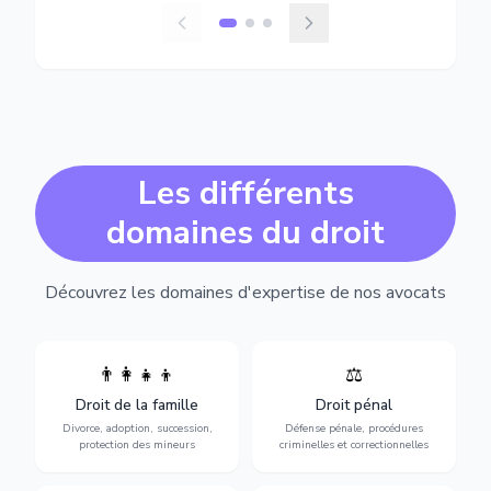
Les différents
domaines du droit
Découvrez les domaines d'expertise de nos avocats
👨‍👩‍👧‍👦
⚖️
Expertise en matière pénale,
Divorce, garde d'enfants,
de l'assistance en garde à
adoption, succession et
Droit de la famille
Droit pénal
vue jusqu'au procès, pour
protection des personnes
toute affaire correctionnelle
Divorce, adoption, succession,
Défense pénale, procédures
vulnérables.
ou criminelle.
protection des mineurs
criminelles et correctionnelles