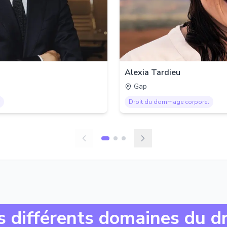
Alexia Tardieu
Gap
Droit du dommage corporel
s différents domaines du dr