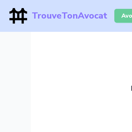
TrouveTonAvocat
Avo