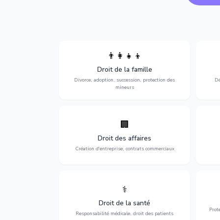
👨‍👩‍👧‍👦
Divorce, garde d'enfants, adoption,
l'a
Droit de la famille
succession et protection des personnes
procè
vulnérables.
Divorce, adoption, succession, protection des
Dé
mineurs
🏢
Accompagnement complet pour votre
Opti
entreprise : création, contrats
dé
Droit des affaires
commerciaux, concurrence et litiges.
Création d'entreprise, contrats commerciaux
⚕️
Défense de vos droits médicaux : erreurs
Prote
médicales, responsabilité des praticiens
Droit de la santé
et indemnisation.
Prot
Responsabilité médicale, droit des patients