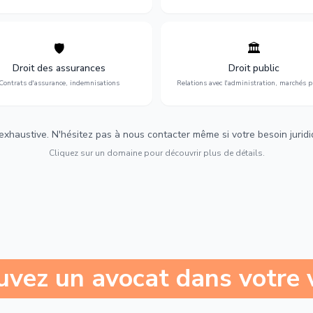
🛡️
🏛️
éfense de vos intérêts : contrats
Gestion de vos relations avec
urance, sinistres et indemnisations
l'administration : marchés publi
Droit des assurances
Droit public
optimales.
urbanisme et contentieux.
Contrats d'assurance, indemnisations
Relations avec l'administration, marchés p
 exhaustive. N'hésitez pas à nous contacter même si votre besoin juridiqu
Cliquez sur un domaine pour découvrir plus de détails.
uvez un avocat dans votre v