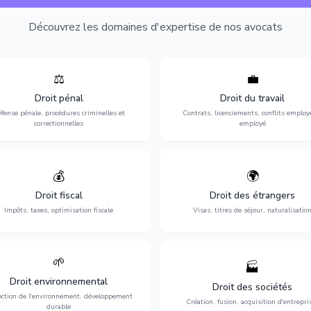
Découvrez les domaines d'expertise de nos avocats
⚖️
💼
Expertise en matière pénale, de
Protection de vos droits au travai
ssistance en garde à vue jusqu'au
contrats, licenciements, harcèlem
Droit pénal
Droit du travail
s, pour toute affaire correctionnelle
discrimination et conflits avec
fense pénale, procédures criminelles et
Contrats, licenciements, conflits employ
ou criminelle.
l'employeur.
correctionnelles
employé
💰
🌍
misation de votre situation fiscale :
Obtention de vos droits de séjour : 
clarations, contentieux, contrôles
cartes de séjour, regroupement famil
Droit fiscal
Droit des étrangers
fiscaux et planification.
naturalisation.
Impôts, taxes, optimisation fiscale
Visas, titres de séjour, naturalisatio
🌱
🏭
ction de l'environnement : conformité
Structuration de votre société : créa
Droit environnemental
environnementale, litiges et
fusion-acquisition, gouvernance
Droit des sociétés
développement durable.
restructuration.
ection de l'environnement, développement
Création, fusion, acquisition d'entrepri
durable