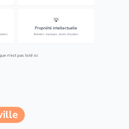
💡
Protection de vos créations : brevets,
cs,
marques, droits d'auteur et lutte contre la
Propriété intellectuelle
contrefaçon.
ublics
Brevets, marques, droits d'auteur
e n'est pas listé ici.
ille