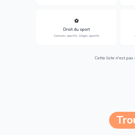
⚽
Expertise en droit sportif : contrats de
D
sportifs, transferts, sponsoring et
d'ass
Droit du sport
contentieux.
Contrats sportifs, litiges sportifs
Cette liste n'est pas
Tro