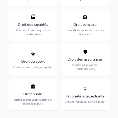
🏭
🏦
Structuration de votre
Gestion de vos opérations
société : création, fusion-
financières : contentieux
Droit des sociétés
Droit bancaire
acquisition, gouvernance et
bancaire, investissements et
Création, fusion, acquisition
Opérations bancaires, marchés
restructuration.
régulation.
d'entreprises
financiers
🛡️
⚽
Expertise en droit sportif :
Défense de vos intérêts :
contrats de sportifs,
contrats d'assurance,
Droit des assurances
Droit du sport
transferts, sponsoring et
sinistres et indemnisations
Contrats d'assurance,
contentieux.
optimales.
Contrats sportifs, litiges sportifs
indemnisations
🏛️
💡
Gestion de vos relations
Protection de vos créations
avec l'administration :
: brevets, marques, droits
Droit public
Propriété intellectuelle
marchés publics,
d'auteur et lutte contre la
Relations avec l'administration,
urbanisme et contentieux.
contrefaçon.
Brevets, marques, droits d'auteur
marchés publics