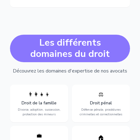
Les différents
domaines du droit
Découvrez les domaines d'expertise de nos avocats
👨‍👩‍👧‍👦
⚖️
Expertise en matière pénale,
Divorce, garde d'enfants,
de l'assistance en garde à
adoption, succession et
Droit de la famille
Droit pénal
vue jusqu'au procès, pour
protection des personnes
toute affaire correctionnelle
Divorce, adoption, succession,
Défense pénale, procédures
vulnérables.
ou criminelle.
protection des mineurs
criminelles et correctionnelles
💼
Protection de vos droits au
🏠
Sécurisation de vos projets
travail : contrats,