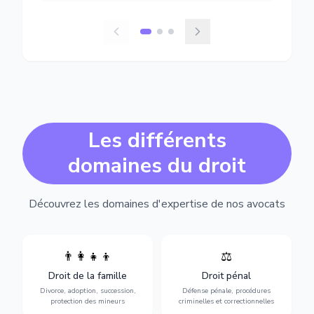
Les différents
domaines du droit
Découvrez les domaines d'expertise de nos avocats
👨‍👩‍👧‍👦
⚖️
Expertise en matière pénale,
Divorce, garde d'enfants,
de l'assistance en garde à
adoption, succession et
Droit de la famille
Droit pénal
vue jusqu'au procès, pour
protection des personnes
toute affaire correctionnelle
Divorce, adoption, succession,
Défense pénale, procédures
vulnérables.
ou criminelle.
protection des mineurs
criminelles et correctionnelles