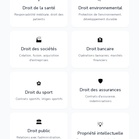
médicaux : erreurs
l'environnement :
Droit de la santé
Droit environnemental
médicales, responsabilité
conformité
des praticiens et
environnementale, litiges et
Responsabilité médicale, droit des
Protection de l'environnement,
indemnisation.
développement durable.
patients
développement durable
🏭
🏦
Structuration de votre
Gestion de vos opérations
société : création, fusion-
financières : contentieux
Droit des sociétés
Droit bancaire
acquisition, gouvernance et
bancaire, investissements et
Création, fusion, acquisition
Opérations bancaires, marchés
restructuration.
régulation.
d'entreprises
financiers
🛡️
⚽
Expertise en droit sportif :
Défense de vos intérêts :
contrats de sportifs,
contrats d'assurance,
Droit des assurances
Droit du sport
transferts, sponsoring et
sinistres et indemnisations
Contrats d'assurance,
contentieux.
optimales.
Contrats sportifs, litiges sportifs
indemnisations
🏛️
💡
Gestion de vos relations
Protection de vos créations
avec l'administration :
: brevets, marques, droits
Droit public
Propriété intellectuelle
marchés publics,
d'auteur et lutte contre la
Relations avec l'administration,
urbanisme et contentieux.
contrefaçon.