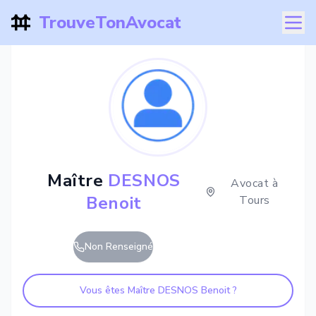
TrouveTonAvocat
Maître
DESNOS
Avocat à
Benoit
Tours
Non Renseigné
Vous êtes Maître
DESNOS Benoit
?