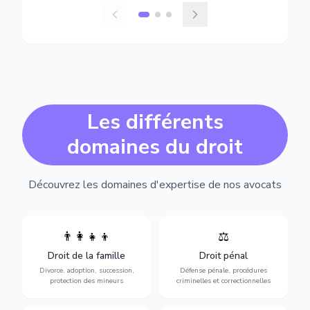
Les différents
domaines du droit
Découvrez les domaines d'expertise de nos avocats
👨‍👩‍👧‍👦
⚖️
Expertise en matière pénale,
Divorce, garde d'enfants,
de l'assistance en garde à
adoption, succession et
Droit de la famille
Droit pénal
vue jusqu'au procès, pour
protection des personnes
toute affaire correctionnelle
Divorce, adoption, succession,
Défense pénale, procédures
vulnérables.
ou criminelle.
protection des mineurs
criminelles et correctionnelles