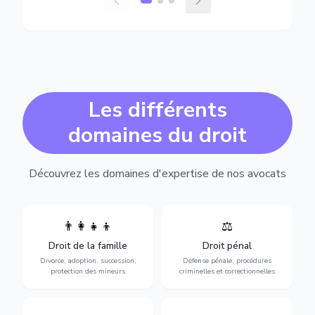
Les différents
domaines du droit
Découvrez les domaines d'expertise de nos avocats
👨‍👩‍👧‍👦
⚖️
Expertise en matière pénale,
Divorce, garde d'enfants,
de l'assistance en garde à
adoption, succession et
Droit de la famille
Droit pénal
vue jusqu'au procès, pour
protection des personnes
toute affaire correctionnelle
Divorce, adoption, succession,
Défense pénale, procédures
vulnérables.
ou criminelle.
protection des mineurs
criminelles et correctionnelles