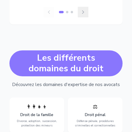
Les différents
domaines du droit
Découvrez les domaines d'expertise de nos avocats
👨‍👩‍👧‍👦
⚖️
Expertise en matière pénale,
Divorce, garde d'enfants,
de l'assistance en garde à
adoption, succession et
Droit de la famille
Droit pénal
vue jusqu'au procès, pour
protection des personnes
toute affaire correctionnelle
Divorce, adoption, succession,
Défense pénale, procédures
vulnérables.
ou criminelle.
protection des mineurs
criminelles et correctionnelles