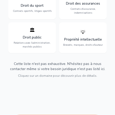
contrats de sportifs,
contrats d'assurance,
Droit des assurances
Droit du sport
transferts, sponsoring et
sinistres et indemnisations
Contrats d'assurance,
contentieux.
optimales.
Contrats sportifs, litiges sportifs
indemnisations
🏛️
💡
Gestion de vos relations
Protection de vos créations
avec l'administration :
: brevets, marques, droits
Droit public
Propriété intellectuelle
marchés publics,
d'auteur et lutte contre la
Relations avec l'administration,
urbanisme et contentieux.
contrefaçon.
Brevets, marques, droits d'auteur
marchés publics
Cette liste n'est pas exhaustive. N'hésitez pas à nous
contacter même si votre besoin juridique n'est pas listé ici.
Cliquez sur un domaine pour découvrir plus de détails.