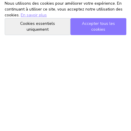
Nous utilisons des cookies pour améliorer votre expérience. En
continuant à utiliser ce site, vous acceptez notre utilisation des
cookies.
En savoir plus
Cookies essentiels
Accepter tous les
uniquement
cookies
TrouveTonAvocat
L'Intelligence Artificielle qui te met en relation avec le meilleur
avocat pour ta situation.
romain@trouvetonavocat.fr
Informations