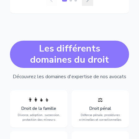
Les différents
domaines du droit
Découvrez les domaines d'expertise de nos avocats
👨‍👩‍👧‍👦
⚖️
Expertise en matière pénale,
Divorce, garde d'enfants,
de l'assistance en garde à
adoption, succession et
Droit de la famille
Droit pénal
vue jusqu'au procès, pour
protection des personnes
toute affaire correctionnelle
Divorce, adoption, succession,
Défense pénale, procédures
vulnérables.
ou criminelle.
protection des mineurs
criminelles et correctionnelles