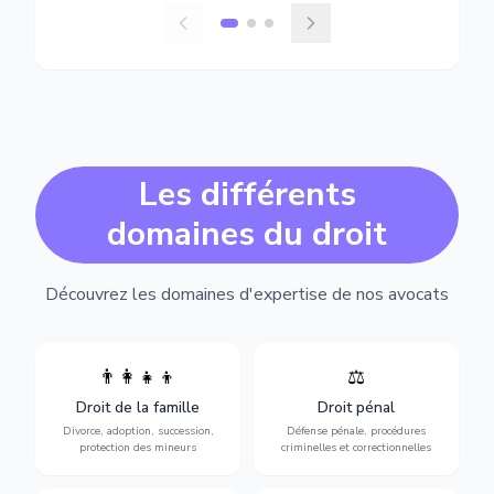
Les différents
domaines du droit
Découvrez les domaines d'expertise de nos avocats
👨‍👩‍👧‍👦
⚖️
Expertise en matière pénale,
Divorce, garde d'enfants,
de l'assistance en garde à
adoption, succession et
Droit de la famille
Droit pénal
vue jusqu'au procès, pour
protection des personnes
toute affaire correctionnelle
Divorce, adoption, succession,
Défense pénale, procédures
vulnérables.
ou criminelle.
protection des mineurs
criminelles et correctionnelles