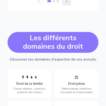
Les différents
domaines du droit
Découvrez les domaines d'expertise de nos avocats
👨‍👩‍👧‍👦
⚖️
Expertise en matière pénale,
Divorce, garde d'enfants,
de l'assistance en garde à
adoption, succession et
Droit de la famille
Droit pénal
vue jusqu'au procès, pour
protection des personnes
toute affaire correctionnelle
Divorce, adoption, succession,
Défense pénale, procédures
vulnérables.
ou criminelle.
protection des mineurs
criminelles et correctionnelles