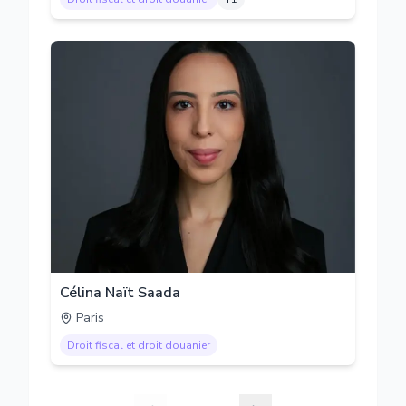
Célina Naït Saada
Paris
Droit fiscal et droit douanier