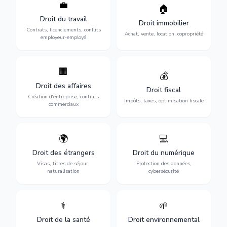
💼
Protection de vos droits au
🏠
Sécurisation de vos projets
travail : contrats,
immobiliers : achat, vente,
Droit du travail
licenciements, harcèlement,
Droit immobilier
location, construction et
discrimination et conflits
Contrats, licenciements, conflits
gestion de copropriété.
Achat, vente, location, copropriété
avec l'employeur.
employeur-employé
🏢
Accompagnement complet
Optimisation de votre
💰
pour votre entreprise :
situation fiscale :
Droit des affaires
création, contrats
déclarations, contentieux,
Droit fiscal
commerciaux, concurrence
contrôles fiscaux et
Création d'entreprise, contrats
Impôts, taxes, optimisation fiscale
et litiges.
planification.
commerciaux
🌍
💻
Obtention de vos droits de
Protection de vos activités
séjour : visas, cartes de
numériques : RGPD,
Droit des étrangers
Droit du numérique
séjour, regroupement
cybersécurité, e-commerce
Visas, titres de séjour,
Protection des données,
familial et naturalisation.
et propriété digitale.
naturalisation
cybersécurité
⚕️
🌱
Défense de vos droits
Protection de
médicaux : erreurs
l'environnement :
Droit de la santé
Droit environnemental
médicales, responsabilité
conformité