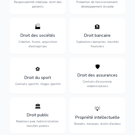
des praticiens et
environnementale, litiges et
Responsabilité médicale, droit des
Protection de l'environnement,
indemnisation.
développement durable.
patients
développement durable
🏭
🏦
Structuration de votre
Gestion de vos opérations
société : création, fusion-
financières : contentieux
Droit des sociétés
Droit bancaire
acquisition, gouvernance et
bancaire, investissements et
Création, fusion, acquisition
Opérations bancaires, marchés
restructuration.
régulation.
d'entreprises
financiers
🛡️
⚽
Expertise en droit sportif :
Défense de vos intérêts :
contrats de sportifs,
contrats d'assurance,
Droit des assurances
Droit du sport
transferts, sponsoring et
sinistres et indemnisations
Contrats d'assurance,
contentieux.
optimales.
Contrats sportifs, litiges sportifs
indemnisations
🏛️
💡
Gestion de vos relations
Protection de vos créations
avec l'administration :
: brevets, marques, droits
Droit public
Propriété intellectuelle
marchés publics,
d'auteur et lutte contre la
Relations avec l'administration,
urbanisme et contentieux.
contrefaçon.
Brevets, marques, droits d'auteur
marchés publics