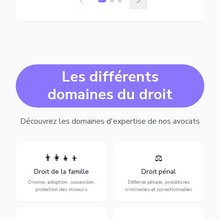
Les différents
domaines du droit
Découvrez les domaines d'expertise de nos avocats
👨‍👩‍👧‍👦
⚖️
Expertise en matière pénale,
Divorce, garde d'enfants,
de l'assistance en garde à
adoption, succession et
Droit de la famille
Droit pénal
vue jusqu'au procès, pour
protection des personnes
toute affaire correctionnelle
Divorce, adoption, succession,
Défense pénale, procédures
vulnérables.
ou criminelle.
protection des mineurs
criminelles et correctionnelles