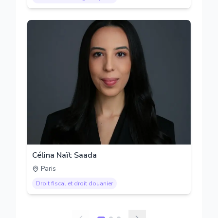
Célina Naït Saada
Paris
Droit fiscal et droit douanier