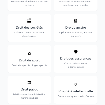
des praticiens et
environnementale, litiges et
Responsabilité médicale, droit des
Protection de l'environnement,
indemnisation.
développement durable.
patients
développement durable
🏭
🏦
Structuration de votre
Gestion de vos opérations
société : création, fusion-
financières : contentieux
Droit des sociétés
Droit bancaire
acquisition, gouvernance et
bancaire, investissements et
Création, fusion, acquisition
Opérations bancaires, marchés
restructuration.
régulation.
d'entreprises
financiers
🛡️
⚽
Expertise en droit sportif :
Défense de vos intérêts :
contrats de sportifs,
contrats d'assurance,
Droit des assurances
Droit du sport
transferts, sponsoring et
sinistres et indemnisations
Contrats d'assurance,
contentieux.
optimales.
Contrats sportifs, litiges sportifs
indemnisations
🏛️
💡
Gestion de vos relations
Protection de vos créations
avec l'administration :
: brevets, marques, droits
Droit public
Propriété intellectuelle
marchés publics,
d'auteur et lutte contre la
Relations avec l'administration,
urbanisme et contentieux.
contrefaçon.
Brevets, marques, droits d'auteur
marchés publics