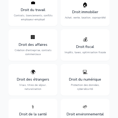
💼
Protection de vos droits au
🏠
Sécurisation de vos projets
travail : contrats,
immobiliers : achat, vente,
Droit du travail
licenciements, harcèlement,
Droit immobilier
location, construction et
discrimination et conflits
Contrats, licenciements, conflits
gestion de copropriété.
Achat, vente, location, copropriété
avec l'employeur.
employeur-employé
🏢
Accompagnement complet
Optimisation de votre
💰
pour votre entreprise :
situation fiscale :
Droit des affaires
création, contrats
déclarations, contentieux,
Droit fiscal
commerciaux, concurrence
contrôles fiscaux et
Création d'entreprise, contrats
Impôts, taxes, optimisation fiscale
et litiges.
planification.
commerciaux
🌍
💻
Obtention de vos droits de
Protection de vos activités
séjour : visas, cartes de
numériques : RGPD,
Droit des étrangers
Droit du numérique
séjour, regroupement
cybersécurité, e-commerce
Visas, titres de séjour,
Protection des données,
familial et naturalisation.
et propriété digitale.
naturalisation
cybersécurité
⚕️
🌱
Défense de vos droits
Protection de
médicaux : erreurs
l'environnement :
Droit de la santé
Droit environnemental
médicales, responsabilité
conformité