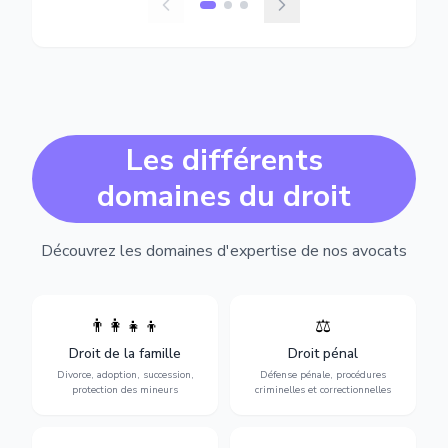
Les différents
domaines du droit
Découvrez les domaines d'expertise de nos avocats
👨‍👩‍👧‍👦
⚖️
Expertise en matière pénale,
Divorce, garde d'enfants,
de l'assistance en garde à
adoption, succession et
Droit de la famille
Droit pénal
vue jusqu'au procès, pour
protection des personnes
toute affaire correctionnelle
Divorce, adoption, succession,
Défense pénale, procédures
vulnérables.
ou criminelle.
protection des mineurs
criminelles et correctionnelles