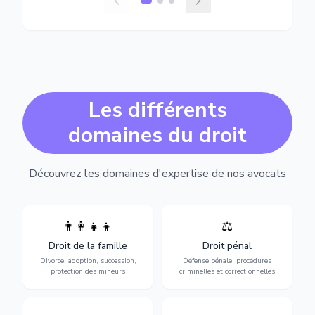
Les différents
domaines du droit
Découvrez les domaines d'expertise de nos avocats
👨‍👩‍👧‍👦
⚖️
Expertise en matière pénale,
Divorce, garde d'enfants,
de l'assistance en garde à
adoption, succession et
Droit de la famille
Droit pénal
vue jusqu'au procès, pour
protection des personnes
toute affaire correctionnelle
Divorce, adoption, succession,
Défense pénale, procédures
vulnérables.
ou criminelle.
protection des mineurs
criminelles et correctionnelles