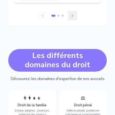
Les différents
domaines du droit
Découvrez les domaines d'expertise de nos avocats
👨‍👩‍👧‍👦
⚖️
Expertise en matière pénale,
Divorce, garde d'enfants,
de l'assistance en garde à
adoption, succession et
Droit de la famille
Droit pénal
vue jusqu'au procès, pour
protection des personnes
toute affaire correctionnelle
Divorce, adoption, succession,
Défense pénale, procédures
vulnérables.
ou criminelle.
protection des mineurs
criminelles et correctionnelles