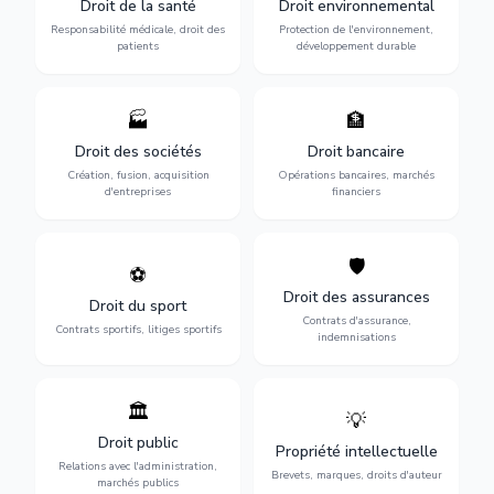
Droit de la santé
Droit environnemental
médicales, responsabilité
conformité
des praticiens et
environnementale, litiges et
Responsabilité médicale, droit des
Protection de l'environnement,
indemnisation.
développement durable.
patients
développement durable
🏭
🏦
Structuration de votre
Gestion de vos opérations
société : création, fusion-
financières : contentieux
Droit des sociétés
Droit bancaire
acquisition, gouvernance et
bancaire, investissements et
Création, fusion, acquisition
Opérations bancaires, marchés
restructuration.
régulation.
d'entreprises
financiers
🛡️
⚽
Expertise en droit sportif :
Défense de vos intérêts :
contrats de sportifs,
contrats d'assurance,
Droit des assurances
Droit du sport
transferts, sponsoring et
sinistres et indemnisations
Contrats d'assurance,
contentieux.
optimales.
Contrats sportifs, litiges sportifs
indemnisations
🏛️
💡
Gestion de vos relations
Protection de vos créations
avec l'administration :
: brevets, marques, droits
Droit public
Propriété intellectuelle
marchés publics,
d'auteur et lutte contre la
Relations avec l'administration,
urbanisme et contentieux.
contrefaçon.
Brevets, marques, droits d'auteur
marchés publics