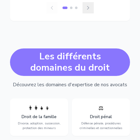
Les différents
domaines du droit
Découvrez les domaines d'expertise de nos avocats
👨‍👩‍👧‍👦
⚖️
Expertise en matière pénale,
Divorce, garde d'enfants,
de l'assistance en garde à
adoption, succession et
Droit de la famille
Droit pénal
vue jusqu'au procès, pour
protection des personnes
toute affaire correctionnelle
Divorce, adoption, succession,
Défense pénale, procédures
vulnérables.
ou criminelle.
protection des mineurs
criminelles et correctionnelles