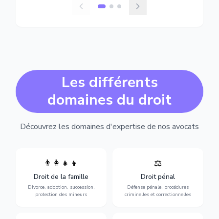
Les différents
domaines du droit
Découvrez les domaines d'expertise de nos avocats
👨‍👩‍👧‍👦
⚖️
Expertise en matière pénale,
Divorce, garde d'enfants,
de l'assistance en garde à
adoption, succession et
Droit de la famille
Droit pénal
vue jusqu'au procès, pour
protection des personnes
toute affaire correctionnelle
Divorce, adoption, succession,
Défense pénale, procédures
vulnérables.
ou criminelle.
protection des mineurs
criminelles et correctionnelles