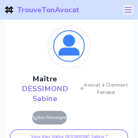
TrouveTonAvocat
Maître
Avocat à
Clermont
DESSIMOND
Ferrand
Sabine
Non Renseigné
Vous êtes Maître
DESSIMOND Sabine
?