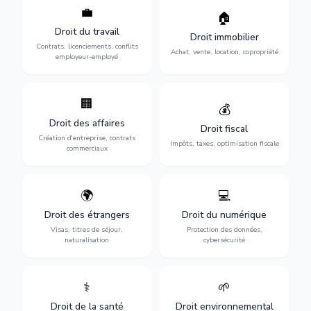
💼
Protection de vos droits au
🏠
Sécurisation de vos projets
travail : contrats,
immobiliers : achat, vente,
Droit du travail
licenciements, harcèlement,
Droit immobilier
location, construction et
discrimination et conflits
Contrats, licenciements, conflits
gestion de copropriété.
Achat, vente, location, copropriété
avec l'employeur.
employeur-employé
🏢
Accompagnement complet
Optimisation de votre
💰
pour votre entreprise :
situation fiscale :
Droit des affaires
création, contrats
déclarations, contentieux,
Droit fiscal
commerciaux, concurrence
contrôles fiscaux et
Création d'entreprise, contrats
Impôts, taxes, optimisation fiscale
et litiges.
planification.
commerciaux
🌍
💻
Obtention de vos droits de
Protection de vos activités
séjour : visas, cartes de
numériques : RGPD,
Droit des étrangers
Droit du numérique
séjour, regroupement
cybersécurité, e-commerce
Visas, titres de séjour,
Protection des données,
familial et naturalisation.
et propriété digitale.
naturalisation
cybersécurité
⚕️
🌱
Défense de vos droits
Protection de
médicaux : erreurs
l'environnement :
Droit de la santé
Droit environnemental
médicales, responsabilité
conformité