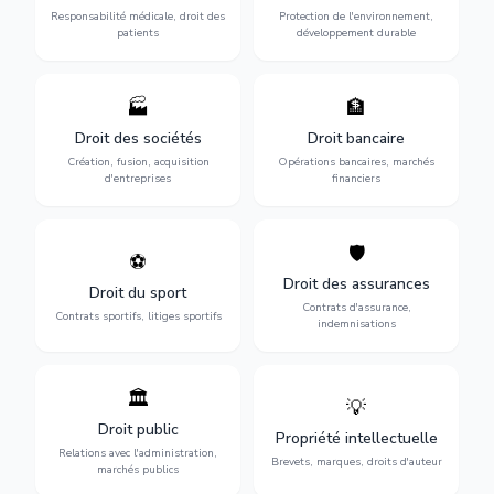
des praticiens et
environnementale, litiges et
Responsabilité médicale, droit des
Protection de l'environnement,
indemnisation.
développement durable.
patients
développement durable
🏭
🏦
Structuration de votre
Gestion de vos opérations
société : création, fusion-
financières : contentieux
Droit des sociétés
Droit bancaire
acquisition, gouvernance et
bancaire, investissements et
Création, fusion, acquisition
Opérations bancaires, marchés
restructuration.
régulation.
d'entreprises
financiers
🛡️
⚽
Expertise en droit sportif :
Défense de vos intérêts :
contrats de sportifs,
contrats d'assurance,
Droit des assurances
Droit du sport
transferts, sponsoring et
sinistres et indemnisations
Contrats d'assurance,
contentieux.
optimales.
Contrats sportifs, litiges sportifs
indemnisations
🏛️
💡
Gestion de vos relations
Protection de vos créations
avec l'administration :
: brevets, marques, droits
Droit public
Propriété intellectuelle
marchés publics,
d'auteur et lutte contre la
Relations avec l'administration,
urbanisme et contentieux.
contrefaçon.
Brevets, marques, droits d'auteur
marchés publics