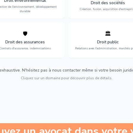
Droit environnemental
environnementale, litiges et
fusion-acquisition, gouvernance
Droit des sociétés
développement durable.
restructuration.
ection de l'environnement, développement
Création, fusion, acquisition d'entrepri
durable
🛡️
🏛️
éfense de vos intérêts : contrats
Gestion de vos relations avec
urance, sinistres et indemnisations
l'administration : marchés publi
Droit des assurances
Droit public
optimales.
urbanisme et contentieux.
Contrats d'assurance, indemnisations
Relations avec l'administration, marchés p
 exhaustive. N'hésitez pas à nous contacter même si votre besoin juridiqu
Cliquez sur un domaine pour découvrir plus de détails.
uvez un avocat dans votre v