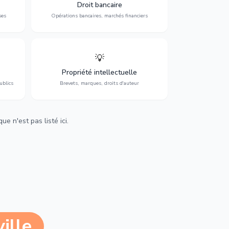
 et
contentieux bancaire, investissements et
Droit bancaire
régulation.
ses
Opérations bancaires, marchés financiers
💡
Protection de vos créations : brevets,
cs,
marques, droits d'auteur et lutte contre la
Propriété intellectuelle
contrefaçon.
ublics
Brevets, marques, droits d'auteur
e n'est pas listé ici.
ille