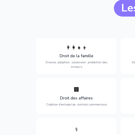
Le
👨‍👩‍👧‍👦
Divorce, garde d'enfants, adoption,
l'a
Droit de la famille
succession et protection des personnes
procè
vulnérables.
Divorce, adoption, succession, protection des
Dé
mineurs
🏢
Accompagnement complet pour votre
Opti
entreprise : création, contrats
dé
Droit des affaires
commerciaux, concurrence et litiges.
Création d'entreprise, contrats commerciaux
⚕️
Défense de vos droits médicaux : erreurs
Prote