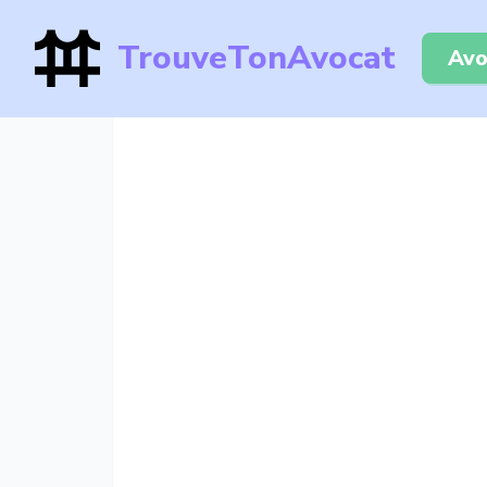
TrouveTonAvocat
Avo