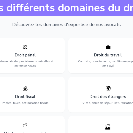
s différents domaines du dr
Découvrez les domaines d'expertise de nos avocats
⚖️
💼
Expertise en matière pénale, de
Protection de vos droits au travai
ssistance en garde à vue jusqu'au
contrats, licenciements, harcèlem
Droit pénal
Droit du travail
s, pour toute affaire correctionnelle
discrimination et conflits avec
fense pénale, procédures criminelles et
Contrats, licenciements, conflits employ
ou criminelle.
l'employeur.
correctionnelles
employé
💰
🌍
misation de votre situation fiscale :
Obtention de vos droits de séjour : 
clarations, contentieux, contrôles
cartes de séjour, regroupement famil
Droit fiscal
Droit des étrangers
fiscaux et planification.
naturalisation.
Impôts, taxes, optimisation fiscale
Visas, titres de séjour, naturalisatio
🌱
🏭
ction de l'environnement : conformité
Structuration de votre société : créa