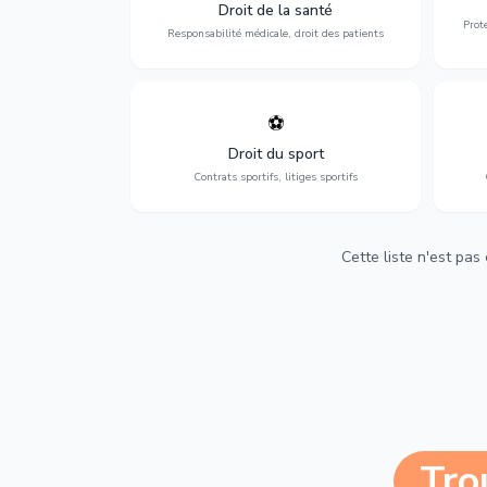
médicales, responsabilité des praticiens
Droit de la santé
et indemnisation.
Prot
Responsabilité médicale, droit des patients
⚽
Expertise en droit sportif : contrats de
D
sportifs, transferts, sponsoring et
d'ass
Droit du sport
contentieux.
Contrats sportifs, litiges sportifs
Cette liste n'est pas
Tro