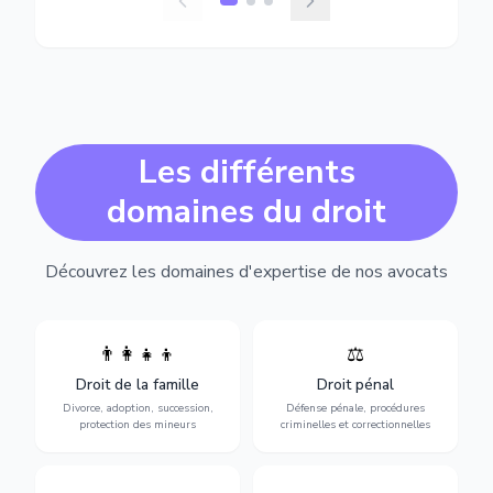
Les différents
domaines du droit
Découvrez les domaines d'expertise de nos avocats
👨‍👩‍👧‍👦
⚖️
Expertise en matière pénale,
Divorce, garde d'enfants,
de l'assistance en garde à
adoption, succession et
Droit de la famille
Droit pénal
vue jusqu'au procès, pour
protection des personnes
toute affaire correctionnelle
Divorce, adoption, succession,
Défense pénale, procédures
vulnérables.
ou criminelle.
protection des mineurs
criminelles et correctionnelles