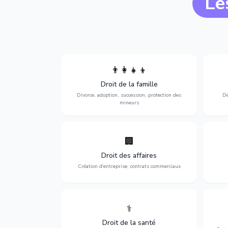
Le
👨‍👩‍👧‍👦
Divorce, garde d'enfants, adoption,
l'a
Droit de la famille
succession et protection des personnes
procè
vulnérables.
Divorce, adoption, succession, protection des
Dé
mineurs
🏢
Accompagnement complet pour votre
Opti
entreprise : création, contrats
dé
Droit des affaires
commerciaux, concurrence et litiges.
Création d'entreprise, contrats commerciaux
⚕️
Défense de vos droits médicaux : erreurs
Prote
médicales, responsabilité des praticiens
Droit de la santé
et indemnisation.