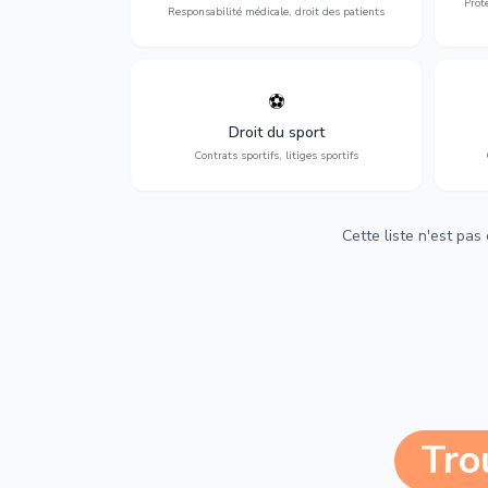
Prot
Responsabilité médicale, droit des patients
⚽
Expertise en droit sportif : contrats de
D
sportifs, transferts, sponsoring et
d'ass
Droit du sport
contentieux.
Contrats sportifs, litiges sportifs
Cette liste n'est pas
Tro