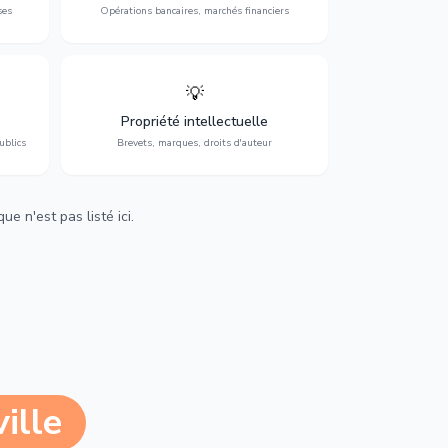
ses
Opérations bancaires, marchés financiers
💡
Protection de vos créations : brevets,
cs,
marques, droits d'auteur et lutte contre la
Propriété intellectuelle
contrefaçon.
ublics
Brevets, marques, droits d'auteur
e n'est pas listé ici.
ille