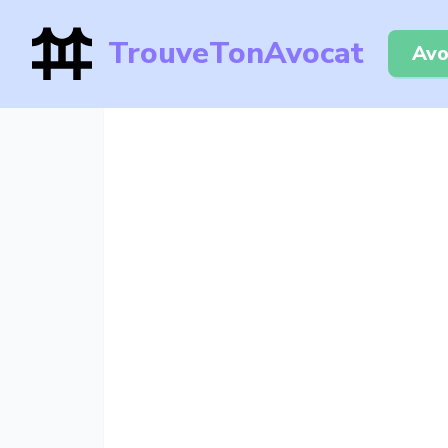
TrouveTonAvocat
Avo