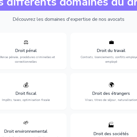
s différents domaines du dr
Découvrez les domaines d'expertise de nos avocats
⚖️
💼
Expertise en matière pénale, de
Protection de vos droits au travai
ssistance en garde à vue jusqu'au
contrats, licenciements, harcèlem
Droit pénal
Droit du travail
s, pour toute affaire correctionnelle
discrimination et conflits avec
fense pénale, procédures criminelles et
Contrats, licenciements, conflits employ
ou criminelle.
l'employeur.
correctionnelles
employé
💰
🌍
misation de votre situation fiscale :
Obtention de vos droits de séjour : 
clarations, contentieux, contrôles
cartes de séjour, regroupement famil
Droit fiscal
Droit des étrangers
fiscaux et planification.
naturalisation.
Impôts, taxes, optimisation fiscale
Visas, titres de séjour, naturalisatio
🌱
🏭
ction de l'environnement : conformité
Structuration de votre société : créa
Droit environnemental
environnementale, litiges et
fusion-acquisition, gouvernance
Droit des sociétés
développement durable.
restructuration.