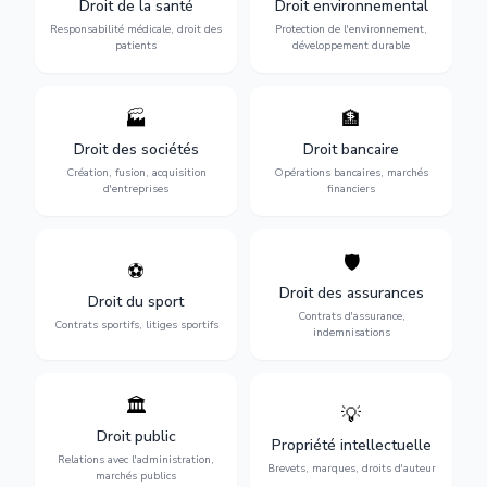
Droit de la santé
Droit environnemental
médicales, responsabilité
conformité
des praticiens et
environnementale, litiges et
Responsabilité médicale, droit des
Protection de l'environnement,
indemnisation.
développement durable.
patients
développement durable
🏭
🏦
Structuration de votre
Gestion de vos opérations
société : création, fusion-
financières : contentieux
Droit des sociétés
Droit bancaire
acquisition, gouvernance et
bancaire, investissements et
Création, fusion, acquisition
Opérations bancaires, marchés
restructuration.
régulation.
d'entreprises
financiers
🛡️
⚽
Expertise en droit sportif :
Défense de vos intérêts :
contrats de sportifs,
contrats d'assurance,
Droit des assurances
Droit du sport
transferts, sponsoring et
sinistres et indemnisations
Contrats d'assurance,
contentieux.
optimales.
Contrats sportifs, litiges sportifs
indemnisations
🏛️
💡
Gestion de vos relations
Protection de vos créations
avec l'administration :
: brevets, marques, droits
Droit public
Propriété intellectuelle
marchés publics,
d'auteur et lutte contre la
Relations avec l'administration,
urbanisme et contentieux.
contrefaçon.
Brevets, marques, droits d'auteur
marchés publics