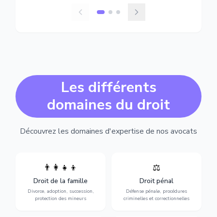
Les différents
domaines du droit
Découvrez les domaines d'expertise de nos avocats
👨‍👩‍👧‍👦
⚖️
Expertise en matière pénale,
Divorce, garde d'enfants,
de l'assistance en garde à
adoption, succession et
Droit de la famille
Droit pénal
vue jusqu'au procès, pour
protection des personnes
toute affaire correctionnelle
Divorce, adoption, succession,
Défense pénale, procédures
vulnérables.
ou criminelle.
protection des mineurs
criminelles et correctionnelles