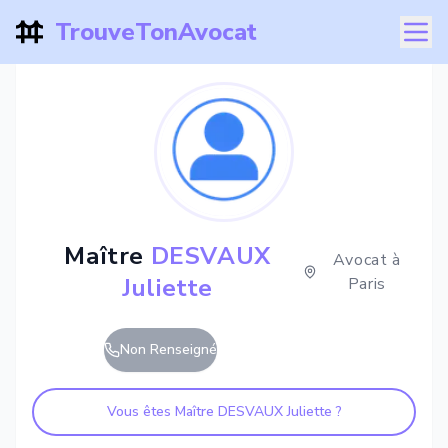
TrouveTonAvocat
Maître
DESVAUX
Avocat à
Juliette
Paris
Non Renseigné
Vous êtes Maître
DESVAUX Juliette
?