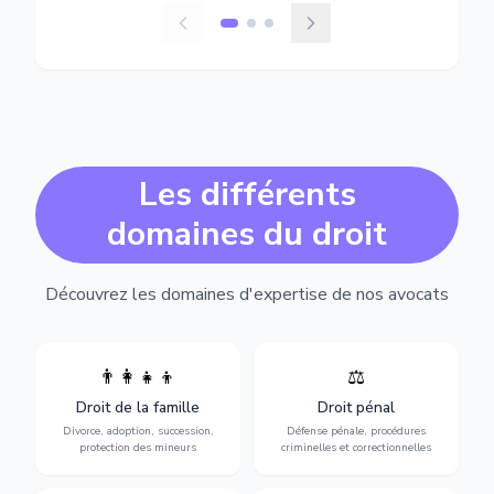
Les différents
domaines du droit
Découvrez les domaines d'expertise de nos avocats
👨‍👩‍👧‍👦
⚖️
Expertise en matière pénale,
Divorce, garde d'enfants,
de l'assistance en garde à
adoption, succession et
Droit de la famille
Droit pénal
vue jusqu'au procès, pour
protection des personnes
toute affaire correctionnelle
Divorce, adoption, succession,
Défense pénale, procédures
vulnérables.
ou criminelle.
protection des mineurs
criminelles et correctionnelles