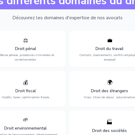
s différents domaines du dr
Découvrez les domaines d'expertise de nos avocats
⚖️
💼
Expertise en matière pénale, de
Protection de vos droits au travai
ssistance en garde à vue jusqu'au
contrats, licenciements, harcèlem
Droit pénal
Droit du travail
s, pour toute affaire correctionnelle
discrimination et conflits avec
fense pénale, procédures criminelles et
Contrats, licenciements, conflits employ
ou criminelle.
l'employeur.
correctionnelles
employé
💰
🌍
misation de votre situation fiscale :
Obtention de vos droits de séjour : 
clarations, contentieux, contrôles
cartes de séjour, regroupement famil
Droit fiscal
Droit des étrangers
fiscaux et planification.
naturalisation.
Impôts, taxes, optimisation fiscale
Visas, titres de séjour, naturalisatio
🌱
🏭
ction de l'environnement : conformité
Structuration de votre société : créa
Droit environnemental
environnementale, litiges et
fusion-acquisition, gouvernance
Droit des sociétés
développement durable.
restructuration.
ection de l'environnement, développement