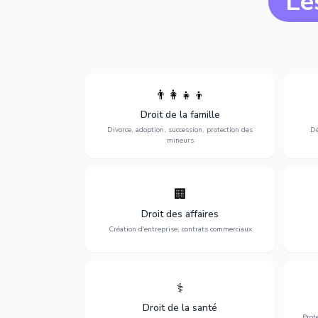
Le
👨‍👩‍👧‍👦
Divorce, garde d'enfants, adoption,
l'a
Droit de la famille
succession et protection des personnes
procè
vulnérables.
Divorce, adoption, succession, protection des
Dé
mineurs
🏢
Accompagnement complet pour votre
Opti
entreprise : création, contrats
dé
Droit des affaires
commerciaux, concurrence et litiges.
Création d'entreprise, contrats commerciaux
⚕️
Défense de vos droits médicaux : erreurs
Prote
médicales, responsabilité des praticiens
Droit de la santé
et indemnisation.
Prot