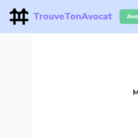
TrouveTonAvocat
Avo
M