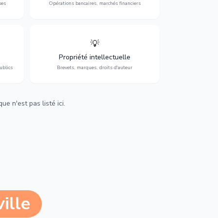
ses
Opérations bancaires, marchés financiers
💡
Protection de vos créations : brevets,
cs,
marques, droits d'auteur et lutte contre la
Propriété intellectuelle
contrefaçon.
ublics
Brevets, marques, droits d'auteur
e n'est pas listé ici.
ille