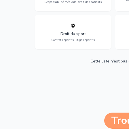
Responsabilité médicale, droit des patients
⚽
Expertise en droit sportif : contrats de
D
sportifs, transferts, sponsoring et
d'ass
Droit du sport
contentieux.
Contrats sportifs, litiges sportifs
Cette liste n'est pas
Tro