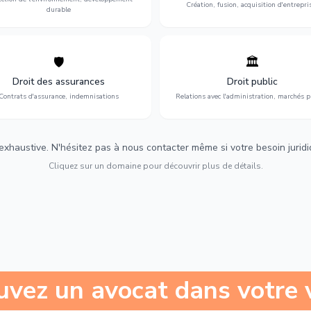
Création, fusion, acquisition d'entrepri
durable
🛡️
🏛️
éfense de vos intérêts : contrats
Gestion de vos relations avec
urance, sinistres et indemnisations
l'administration : marchés publi
Droit des assurances
Droit public
optimales.
urbanisme et contentieux.
Contrats d'assurance, indemnisations
Relations avec l'administration, marchés p
 exhaustive. N'hésitez pas à nous contacter même si votre besoin juridiqu
Cliquez sur un domaine pour découvrir plus de détails.
uvez un avocat dans votre v