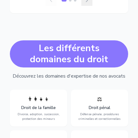
Les différents
domaines du droit
Découvrez les domaines d'expertise de nos avocats
👨‍👩‍👧‍👦
⚖️
Expertise en matière pénale,
Divorce, garde d'enfants,
de l'assistance en garde à
adoption, succession et
Droit de la famille
Droit pénal
vue jusqu'au procès, pour
protection des personnes
toute affaire correctionnelle
Divorce, adoption, succession,
Défense pénale, procédures
vulnérables.
ou criminelle.
protection des mineurs
criminelles et correctionnelles