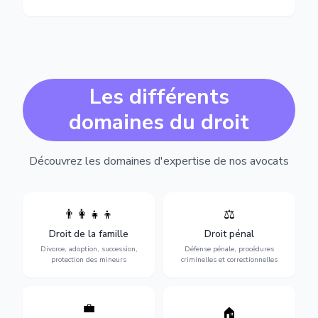
Les différents
domaines du droit
Découvrez les domaines d'expertise de nos avocats
👨‍👩‍👧‍👦
⚖️
Expertise en matière pénale,
Divorce, garde d'enfants,
de l'assistance en garde à
adoption, succession et
Droit de la famille
Droit pénal
vue jusqu'au procès, pour
protection des personnes
toute affaire correctionnelle
Divorce, adoption, succession,
Défense pénale, procédures
vulnérables.
ou criminelle.
protection des mineurs
criminelles et correctionnelles
💼
Protection de vos droits au
🏠
Sécurisation de vos projets
travail : contrats,