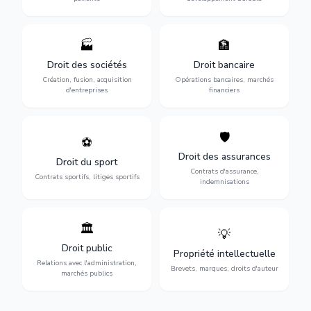
🏭
🏦
Structuration de votre
Gestion de vos opérations
société : création, fusion-
financières : contentieux
Droit des sociétés
Droit bancaire
acquisition, gouvernance et
bancaire, investissements et
Création, fusion, acquisition
Opérations bancaires, marchés
restructuration.
régulation.
d'entreprises
financiers
🛡️
⚽
Expertise en droit sportif :
Défense de vos intérêts :
contrats de sportifs,
contrats d'assurance,
Droit des assurances
Droit du sport
transferts, sponsoring et
sinistres et indemnisations
Contrats d'assurance,
contentieux.
optimales.
Contrats sportifs, litiges sportifs
indemnisations
🏛️
💡
Gestion de vos relations
Protection de vos créations
avec l'administration :
: brevets, marques, droits
Droit public
Propriété intellectuelle
marchés publics,
d'auteur et lutte contre la
Relations avec l'administration,
urbanisme et contentieux.
contrefaçon.
Brevets, marques, droits d'auteur
marchés publics