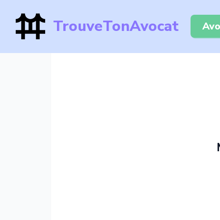
TrouveTonAvocat
Avo