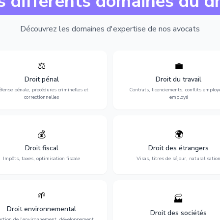
s différents domaines du dr
Découvrez les domaines d'expertise de nos avocats
⚖️
💼
Expertise en matière pénale, de
Protection de vos droits au travai
ssistance en garde à vue jusqu'au
contrats, licenciements, harcèlem
Droit pénal
Droit du travail
s, pour toute affaire correctionnelle
discrimination et conflits avec
fense pénale, procédures criminelles et
Contrats, licenciements, conflits employ
ou criminelle.
l'employeur.
correctionnelles
employé
💰
🌍
misation de votre situation fiscale :
Obtention de vos droits de séjour : 
clarations, contentieux, contrôles
cartes de séjour, regroupement famil
Droit fiscal
Droit des étrangers
fiscaux et planification.
naturalisation.
Impôts, taxes, optimisation fiscale
Visas, titres de séjour, naturalisatio
🌱
🏭
ction de l'environnement : conformité
Structuration de votre société : créa
Droit environnemental
environnementale, litiges et
fusion-acquisition, gouvernance
Droit des sociétés
développement durable.
restructuration.
ection de l'environnement, développement