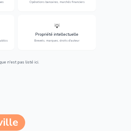
ses
Opérations bancaires, marchés financiers
💡
Protection de vos créations : brevets,
cs,
marques, droits d'auteur et lutte contre la
Propriété intellectuelle
contrefaçon.
ublics
Brevets, marques, droits d'auteur
e n'est pas listé ici.
ille