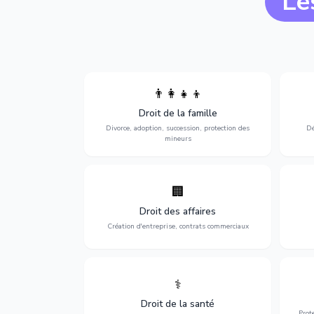
Le
👨‍👩‍👧‍👦
Divorce, garde d'enfants, adoption,
l'a
Droit de la famille
succession et protection des personnes
procè
vulnérables.
Divorce, adoption, succession, protection des
Dé
mineurs
🏢
Accompagnement complet pour votre
Opti
entreprise : création, contrats
dé
Droit des affaires
commerciaux, concurrence et litiges.
Création d'entreprise, contrats commerciaux
⚕️
Défense de vos droits médicaux : erreurs
Prote
médicales, responsabilité des praticiens
Droit de la santé
et indemnisation.
Prot