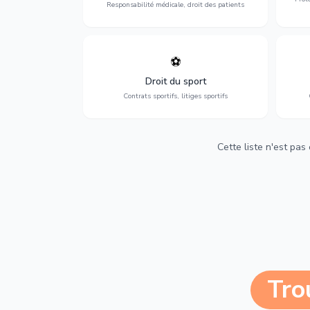
Responsabilité médicale, droit des patients
⚽
Expertise en droit sportif : contrats de
D
sportifs, transferts, sponsoring et
d'ass
Droit du sport
contentieux.
Contrats sportifs, litiges sportifs
Cette liste n'est pas
Tro