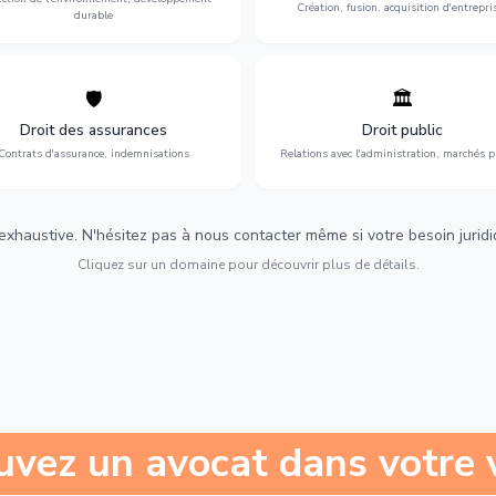
Création, fusion, acquisition d'entrepri
durable
🛡️
🏛️
éfense de vos intérêts : contrats
Gestion de vos relations avec
urance, sinistres et indemnisations
l'administration : marchés publi
Droit des assurances
Droit public
optimales.
urbanisme et contentieux.
Contrats d'assurance, indemnisations
Relations avec l'administration, marchés p
 exhaustive. N'hésitez pas à nous contacter même si votre besoin juridiqu
Cliquez sur un domaine pour découvrir plus de détails.
uvez un avocat dans votre v