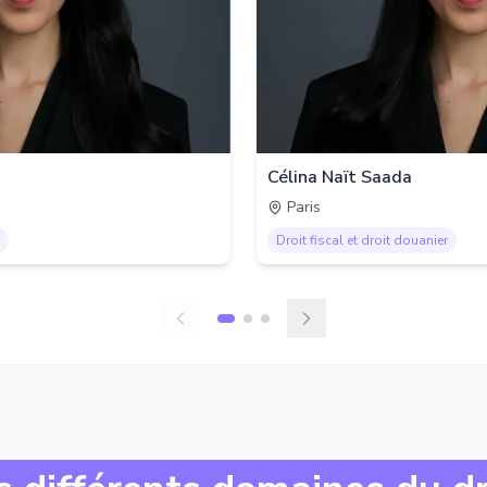
Célina Naït Saada
Paris
Droit fiscal et droit douanier