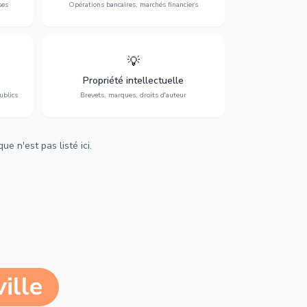
ses
Opérations bancaires, marchés financiers
💡
Protection de vos créations : brevets,
cs,
marques, droits d'auteur et lutte contre la
Propriété intellectuelle
contrefaçon.
ublics
Brevets, marques, droits d'auteur
e n'est pas listé ici.
ille