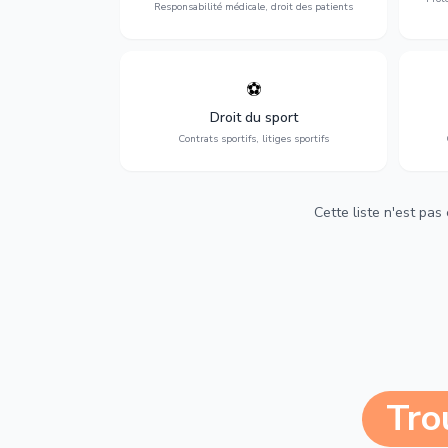
Responsabilité médicale, droit des patients
⚽
Expertise en droit sportif : contrats de
D
sportifs, transferts, sponsoring et
d'ass
Droit du sport
contentieux.
Contrats sportifs, litiges sportifs
Cette liste n'est pas
Tro