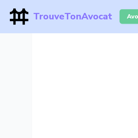
TrouveTonAvocat
Avo