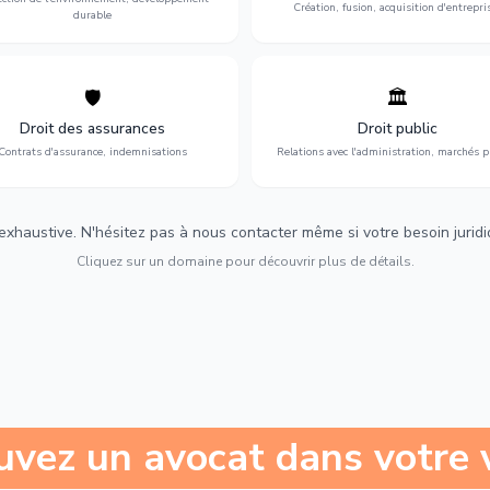
Création, fusion, acquisition d'entrepri
durable
🛡️
🏛️
éfense de vos intérêts : contrats
Gestion de vos relations avec
urance, sinistres et indemnisations
l'administration : marchés publi
Droit des assurances
Droit public
optimales.
urbanisme et contentieux.
Contrats d'assurance, indemnisations
Relations avec l'administration, marchés p
 exhaustive. N'hésitez pas à nous contacter même si votre besoin juridiqu
Cliquez sur un domaine pour découvrir plus de détails.
uvez un avocat dans votre v