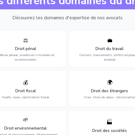
s différents domaines du dr
Découvrez les domaines d'expertise de nos avocats
⚖️
💼
Expertise en matière pénale, de
Protection de vos droits au travai
ssistance en garde à vue jusqu'au
contrats, licenciements, harcèlem
Droit pénal
Droit du travail
s, pour toute affaire correctionnelle
discrimination et conflits avec
fense pénale, procédures criminelles et
Contrats, licenciements, conflits employ
ou criminelle.
l'employeur.
correctionnelles
employé
💰
🌍
misation de votre situation fiscale :
Obtention de vos droits de séjour : 
clarations, contentieux, contrôles
cartes de séjour, regroupement famil
Droit fiscal
Droit des étrangers
fiscaux et planification.
naturalisation.
Impôts, taxes, optimisation fiscale
Visas, titres de séjour, naturalisatio
🌱
🏭
ction de l'environnement : conformité
Structuration de votre société : créa
Droit environnemental
environnementale, litiges et
fusion-acquisition, gouvernance
Droit des sociétés
développement durable.
restructuration.
ection de l'environnement, développement