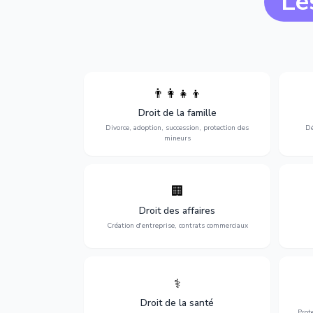
Le
👨‍👩‍👧‍👦
Divorce, garde d'enfants, adoption,
l'a
Droit de la famille
succession et protection des personnes
procè
vulnérables.
Divorce, adoption, succession, protection des
Dé
mineurs
🏢
Accompagnement complet pour votre
Opti
entreprise : création, contrats
dé
Droit des affaires
commerciaux, concurrence et litiges.
Création d'entreprise, contrats commerciaux
⚕️
Défense de vos droits médicaux : erreurs
Prote
médicales, responsabilité des praticiens
Droit de la santé
et indemnisation.
Prot