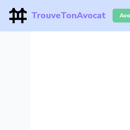
TrouveTonAvocat
Avo