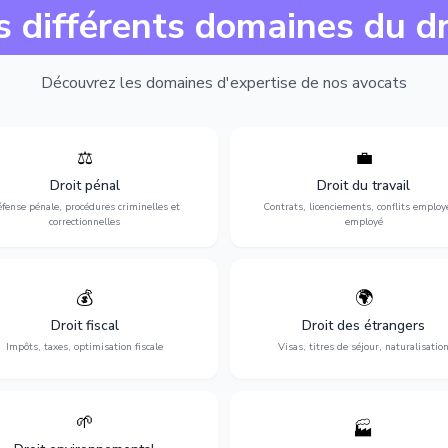
s différents domaines du dr
Découvrez les domaines d'expertise de nos avocats
⚖️
💼
Expertise en matière pénale, de
Protection de vos droits au travai
ssistance en garde à vue jusqu'au
contrats, licenciements, harcèlem
Droit pénal
Droit du travail
s, pour toute affaire correctionnelle
discrimination et conflits avec
fense pénale, procédures criminelles et
Contrats, licenciements, conflits employ
ou criminelle.
l'employeur.
correctionnelles
employé
💰
🌍
misation de votre situation fiscale :
Obtention de vos droits de séjour : 
clarations, contentieux, contrôles
cartes de séjour, regroupement famil
Droit fiscal
Droit des étrangers
fiscaux et planification.
naturalisation.
Impôts, taxes, optimisation fiscale
Visas, titres de séjour, naturalisatio
🌱
🏭
ction de l'environnement : conformité
Structuration de votre société : créa