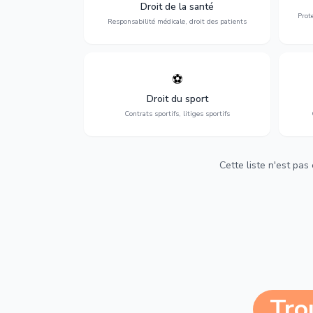
médicales, responsabilité des praticiens
Droit de la santé
et indemnisation.
Prot
Responsabilité médicale, droit des patients
⚽
Expertise en droit sportif : contrats de
D
sportifs, transferts, sponsoring et
d'ass
Droit du sport
contentieux.
Contrats sportifs, litiges sportifs
Cette liste n'est pas
Tro