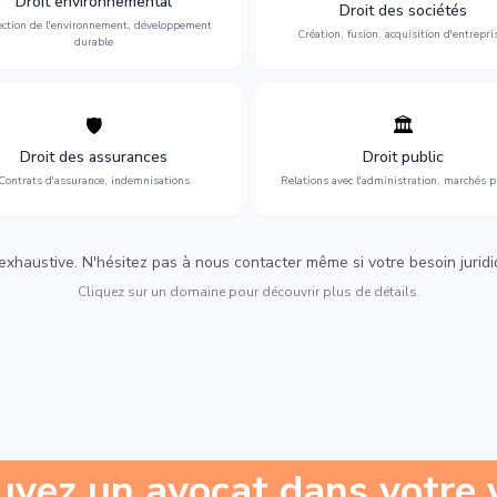
Droit environnemental
environnementale, litiges et
fusion-acquisition, gouvernance
Droit des sociétés
développement durable.
restructuration.
ection de l'environnement, développement
Création, fusion, acquisition d'entrepri
durable
🛡️
🏛️
éfense de vos intérêts : contrats
Gestion de vos relations avec
urance, sinistres et indemnisations
l'administration : marchés publi
Droit des assurances
Droit public
optimales.
urbanisme et contentieux.
Contrats d'assurance, indemnisations
Relations avec l'administration, marchés p
 exhaustive. N'hésitez pas à nous contacter même si votre besoin juridiqu
Cliquez sur un domaine pour découvrir plus de détails.
uvez un avocat dans votre v