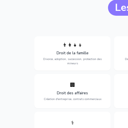
Le
👨‍👩‍👧‍👦
Divorce, garde d'enfants, adoption,
l'a
Droit de la famille
succession et protection des personnes
procè
vulnérables.
Divorce, adoption, succession, protection des
Dé
mineurs
🏢
Accompagnement complet pour votre
Opti
entreprise : création, contrats
dé
Droit des affaires
commerciaux, concurrence et litiges.
Création d'entreprise, contrats commerciaux
⚕️
Défense de vos droits médicaux : erreurs
Prote