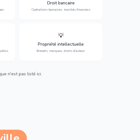
 et
contentieux bancaire, investissements et
Droit bancaire
régulation.
ses
Opérations bancaires, marchés financiers
💡
Protection de vos créations : brevets,
cs,
marques, droits d'auteur et lutte contre la
Propriété intellectuelle
contrefaçon.
ublics
Brevets, marques, droits d'auteur
e n'est pas listé ici.
ille