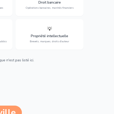
 et
contentieux bancaire, investissements et
Droit bancaire
régulation.
ses
Opérations bancaires, marchés financiers
💡
Protection de vos créations : brevets,
cs,
marques, droits d'auteur et lutte contre la
Propriété intellectuelle
contrefaçon.
ublics
Brevets, marques, droits d'auteur
e n'est pas listé ici.
ille