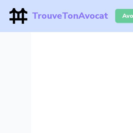
TrouveTonAvocat
Avo