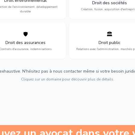
Droit environnemental
environnementale, litiges et
fusion-acquisition, gouvernance
Droit des sociétés
développement durable.
restructuration.
ection de l'environnement, développement
Création, fusion, acquisition d'entrepri
durable
🛡️
🏛️
éfense de vos intérêts : contrats
Gestion de vos relations avec
urance, sinistres et indemnisations
l'administration : marchés publi
Droit des assurances
Droit public
optimales.
urbanisme et contentieux.
Contrats d'assurance, indemnisations
Relations avec l'administration, marchés p
 exhaustive. N'hésitez pas à nous contacter même si votre besoin juridiqu
Cliquez sur un domaine pour découvrir plus de détails.
uvez un avocat dans votre v