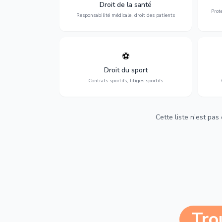
médicales, responsabilité des praticiens
Droit de la santé
et indemnisation.
Prot
Responsabilité médicale, droit des patients
⚽
Expertise en droit sportif : contrats de
D
sportifs, transferts, sponsoring et
d'ass
Droit du sport
contentieux.
Contrats sportifs, litiges sportifs
Cette liste n'est pas
Tro