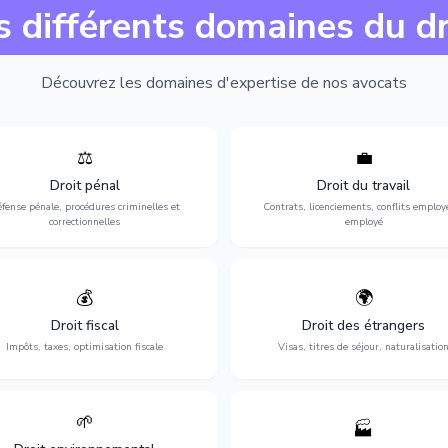
s différents domaines du dr
Découvrez les domaines d'expertise de nos avocats
⚖️
💼
Expertise en matière pénale, de
Protection de vos droits au travai
ssistance en garde à vue jusqu'au
contrats, licenciements, harcèlem
Droit pénal
Droit du travail
s, pour toute affaire correctionnelle
discrimination et conflits avec
fense pénale, procédures criminelles et
Contrats, licenciements, conflits employ
ou criminelle.
l'employeur.
correctionnelles
employé
💰
🌍
misation de votre situation fiscale :
Obtention de vos droits de séjour : 
clarations, contentieux, contrôles
cartes de séjour, regroupement famil
Droit fiscal
Droit des étrangers
fiscaux et planification.
naturalisation.
Impôts, taxes, optimisation fiscale
Visas, titres de séjour, naturalisatio
🌱
🏭
ction de l'environnement : conformité
Structuration de votre société : créa