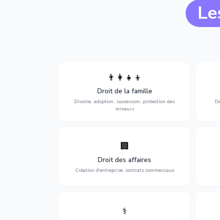
Le
👨‍👩‍👧‍👦
Divorce, garde d'enfants, adoption,
l'a
Droit de la famille
succession et protection des personnes
procè
vulnérables.
Divorce, adoption, succession, protection des
Dé
mineurs
🏢
Accompagnement complet pour votre
Opti
entreprise : création, contrats
dé
Droit des affaires
commerciaux, concurrence et litiges.
Création d'entreprise, contrats commerciaux
⚕️
Défense de vos droits médicaux : erreurs
Prote