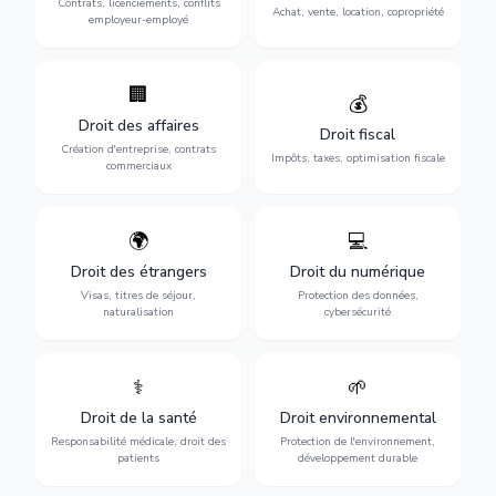
Contrats, licenciements, conflits
gestion de copropriété.
Achat, vente, location, copropriété
avec l'employeur.
employeur-employé
🏢
Accompagnement complet
Optimisation de votre
💰
pour votre entreprise :
situation fiscale :
Droit des affaires
création, contrats
déclarations, contentieux,
Droit fiscal
commerciaux, concurrence
contrôles fiscaux et
Création d'entreprise, contrats
Impôts, taxes, optimisation fiscale
et litiges.
planification.
commerciaux
🌍
💻
Obtention de vos droits de
Protection de vos activités
séjour : visas, cartes de
numériques : RGPD,
Droit des étrangers
Droit du numérique
séjour, regroupement
cybersécurité, e-commerce
Visas, titres de séjour,
Protection des données,
familial et naturalisation.
et propriété digitale.
naturalisation
cybersécurité
⚕️
🌱
Défense de vos droits
Protection de
médicaux : erreurs
l'environnement :
Droit de la santé
Droit environnemental
médicales, responsabilité
conformité
des praticiens et
environnementale, litiges et
Responsabilité médicale, droit des
Protection de l'environnement,
indemnisation.
développement durable.
patients
développement durable