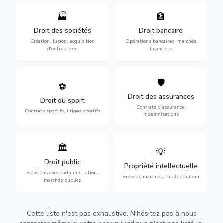
🏭
🏦
Structuration de votre
Gestion de vos opérations
société : création, fusion-
financières : contentieux
Droit des sociétés
Droit bancaire
acquisition, gouvernance et
bancaire, investissements et
Création, fusion, acquisition
Opérations bancaires, marchés
restructuration.
régulation.
d'entreprises
financiers
🛡️
⚽
Expertise en droit sportif :
Défense de vos intérêts :
contrats de sportifs,
contrats d'assurance,
Droit des assurances
Droit du sport
transferts, sponsoring et
sinistres et indemnisations
Contrats d'assurance,
contentieux.
optimales.
Contrats sportifs, litiges sportifs
indemnisations
🏛️
💡
Gestion de vos relations
Protection de vos créations
avec l'administration :
: brevets, marques, droits
Droit public
Propriété intellectuelle
marchés publics,
d'auteur et lutte contre la
Relations avec l'administration,
urbanisme et contentieux.
contrefaçon.
Brevets, marques, droits d'auteur
marchés publics
Cette liste n'est pas exhaustive. N'hésitez pas à nous