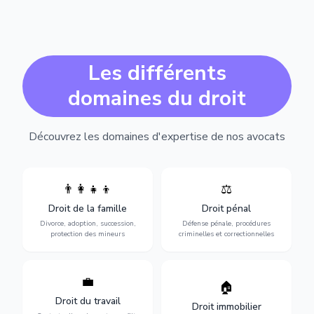
Les différents
domaines du droit
Découvrez les domaines d'expertise de nos avocats
👨‍👩‍👧‍👦
⚖️
Expertise en matière pénale,
Divorce, garde d'enfants,
de l'assistance en garde à
adoption, succession et
Droit de la famille
Droit pénal
vue jusqu'au procès, pour
protection des personnes
toute affaire correctionnelle
Divorce, adoption, succession,
Défense pénale, procédures
vulnérables.
ou criminelle.
protection des mineurs
criminelles et correctionnelles
💼
Protection de vos droits au
🏠
Sécurisation de vos projets
travail : contrats,
immobiliers : achat, vente,
Droit du travail
licenciements, harcèlement,
Droit immobilier
location, construction et
discrimination et conflits