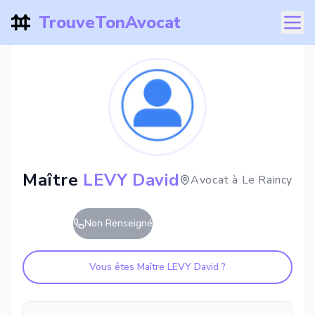
TrouveTonAvocat
Maître
LEVY David
Avocat à
Le Raincy
Non Renseigné
Vous êtes Maître
LEVY David
?