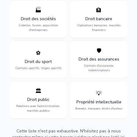
🏭
🏦
Structuration de votre
Gestion de vos opérations
société : création, fusion-
financières : contentieux
Droit des sociétés
Droit bancaire
acquisition, gouvernance et
bancaire, investissements et
Création, fusion, acquisition
Opérations bancaires, marchés
restructuration.
régulation.
d'entreprises
financiers
🛡️
⚽
Expertise en droit sportif :
Défense de vos intérêts :
contrats de sportifs,
contrats d'assurance,
Droit des assurances
Droit du sport
transferts, sponsoring et
sinistres et indemnisations
Contrats d'assurance,
contentieux.
optimales.
Contrats sportifs, litiges sportifs
indemnisations
🏛️
💡
Gestion de vos relations
Protection de vos créations
avec l'administration :
: brevets, marques, droits
Droit public
Propriété intellectuelle
marchés publics,
d'auteur et lutte contre la
Relations avec l'administration,
urbanisme et contentieux.
contrefaçon.
Brevets, marques, droits d'auteur
marchés publics
Cette liste n'est pas exhaustive. N'hésitez pas à nous