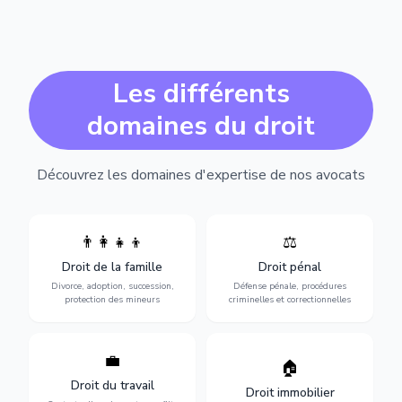
Les différents
domaines du droit
Découvrez les domaines d'expertise de nos avocats
👨‍👩‍👧‍👦
⚖️
Expertise en matière pénale,
Divorce, garde d'enfants,
de l'assistance en garde à
adoption, succession et
Droit de la famille
Droit pénal
vue jusqu'au procès, pour
protection des personnes
toute affaire correctionnelle
Divorce, adoption, succession,
Défense pénale, procédures
vulnérables.
ou criminelle.
protection des mineurs
criminelles et correctionnelles
💼
Protection de vos droits au
🏠
Sécurisation de vos projets
travail : contrats,
immobiliers : achat, vente,
Droit du travail
licenciements, harcèlement,
Droit immobilier
location, construction et
discrimination et conflits