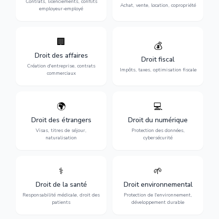
Contrats, licenciements, conflits
gestion de copropriété.
Achat, vente, location, copropriété
avec l'employeur.
employeur-employé
🏢
Accompagnement complet
Optimisation de votre
💰
pour votre entreprise :
situation fiscale :
Droit des affaires
création, contrats
déclarations, contentieux,
Droit fiscal
commerciaux, concurrence
contrôles fiscaux et
Création d'entreprise, contrats
Impôts, taxes, optimisation fiscale
et litiges.
planification.
commerciaux
🌍
💻
Obtention de vos droits de
Protection de vos activités
séjour : visas, cartes de
numériques : RGPD,
Droit des étrangers
Droit du numérique
séjour, regroupement
cybersécurité, e-commerce
Visas, titres de séjour,
Protection des données,
familial et naturalisation.
et propriété digitale.
naturalisation
cybersécurité
⚕️
🌱
Défense de vos droits
Protection de
médicaux : erreurs
l'environnement :
Droit de la santé
Droit environnemental
médicales, responsabilité
conformité
des praticiens et
environnementale, litiges et
Responsabilité médicale, droit des
Protection de l'environnement,
indemnisation.
développement durable.
patients
développement durable