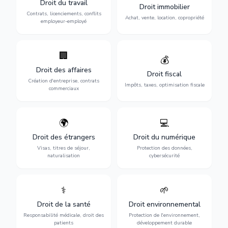
Droit du travail
licenciements, harcèlement,
Droit immobilier
location, construction et
discrimination et conflits
Contrats, licenciements, conflits
gestion de copropriété.
Achat, vente, location, copropriété
avec l'employeur.
employeur-employé
🏢
Accompagnement complet
Optimisation de votre
💰
pour votre entreprise :
situation fiscale :
Droit des affaires
création, contrats
déclarations, contentieux,
Droit fiscal
commerciaux, concurrence
contrôles fiscaux et
Création d'entreprise, contrats
Impôts, taxes, optimisation fiscale
et litiges.
planification.
commerciaux
🌍
💻
Obtention de vos droits de
Protection de vos activités
séjour : visas, cartes de
numériques : RGPD,
Droit des étrangers
Droit du numérique
séjour, regroupement
cybersécurité, e-commerce
Visas, titres de séjour,
Protection des données,
familial et naturalisation.
et propriété digitale.
naturalisation
cybersécurité
⚕️
🌱
Défense de vos droits
Protection de
médicaux : erreurs
l'environnement :
Droit de la santé
Droit environnemental
médicales, responsabilité
conformité
des praticiens et
environnementale, litiges et
Responsabilité médicale, droit des
Protection de l'environnement,
indemnisation.
développement durable.
patients
développement durable