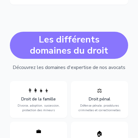
Les différents
domaines du droit
Découvrez les domaines d'expertise de nos avocats
👨‍👩‍👧‍👦
⚖️
Expertise en matière pénale,
Divorce, garde d'enfants,
de l'assistance en garde à
adoption, succession et
Droit de la famille
Droit pénal
vue jusqu'au procès, pour
protection des personnes
toute affaire correctionnelle
Divorce, adoption, succession,
Défense pénale, procédures
vulnérables.
ou criminelle.
protection des mineurs
criminelles et correctionnelles
💼
Protection de vos droits au
🏠
Sécurisation de vos projets
travail : contrats,
immobiliers : achat, vente,