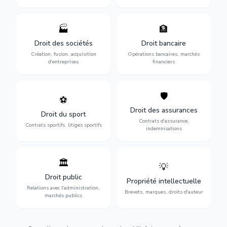
🏭
🏦
Structuration de votre
Gestion de vos opérations
société : création, fusion-
financières : contentieux
Droit des sociétés
Droit bancaire
acquisition, gouvernance et
bancaire, investissements et
Création, fusion, acquisition
Opérations bancaires, marchés
restructuration.
régulation.
d'entreprises
financiers
🛡️
⚽
Expertise en droit sportif :
Défense de vos intérêts :
contrats de sportifs,
contrats d'assurance,
Droit des assurances
Droit du sport
transferts, sponsoring et
sinistres et indemnisations
Contrats d'assurance,
contentieux.
optimales.
Contrats sportifs, litiges sportifs
indemnisations
🏛️
💡
Gestion de vos relations
Protection de vos créations
avec l'administration :
: brevets, marques, droits
Droit public
Propriété intellectuelle
marchés publics,
d'auteur et lutte contre la
Relations avec l'administration,
urbanisme et contentieux.
contrefaçon.
Brevets, marques, droits d'auteur
marchés publics