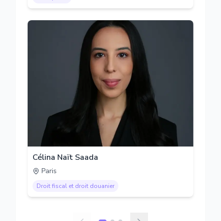
Célina Naït Saada
Paris
Droit fiscal et droit douanier