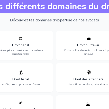
s différents domaines du dr
Découvrez les domaines d'expertise de nos avocats
⚖️
💼
Expertise en matière pénale, de
Protection de vos droits au travai
ssistance en garde à vue jusqu'au
contrats, licenciements, harcèlem
Droit pénal
Droit du travail
s, pour toute affaire correctionnelle
discrimination et conflits avec
fense pénale, procédures criminelles et
Contrats, licenciements, conflits employ
ou criminelle.
l'employeur.
correctionnelles
employé
💰
🌍
misation de votre situation fiscale :
Obtention de vos droits de séjour : 
clarations, contentieux, contrôles
cartes de séjour, regroupement famil
Droit fiscal
Droit des étrangers
fiscaux et planification.
naturalisation.
Impôts, taxes, optimisation fiscale
Visas, titres de séjour, naturalisatio
🌱
🏭
ction de l'environnement : conformité
Structuration de votre société : créa