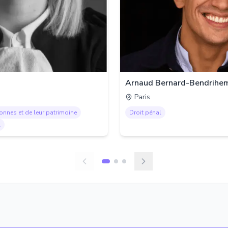
Arnaud Bernard-Bendrihe
Paris
sonnes et de leur patrimoine
Droit pénal
l