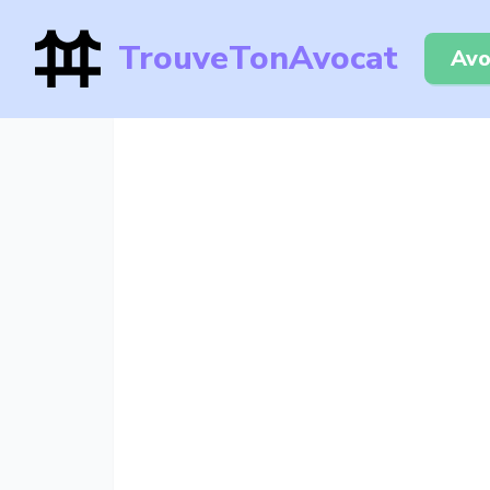
TrouveTonAvocat
Avo