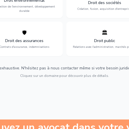
Droit environnemental
environnementale, litiges et
fusion-acquisition, gouvernance
Droit des sociétés
développement durable.
restructuration.
ection de l'environnement, développement
Création, fusion, acquisition d'entrepri
durable
🛡️
🏛️
éfense de vos intérêts : contrats
Gestion de vos relations avec
urance, sinistres et indemnisations
l'administration : marchés publi
Droit des assurances
Droit public
optimales.
urbanisme et contentieux.
Contrats d'assurance, indemnisations
Relations avec l'administration, marchés p
 exhaustive. N'hésitez pas à nous contacter même si votre besoin juridiqu
Cliquez sur un domaine pour découvrir plus de détails.
uvez un avocat dans votre v