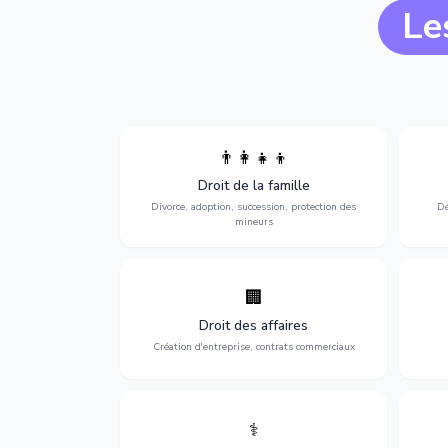
Le
👨‍👩‍👧‍👦
Divorce, garde d'enfants, adoption,
l'a
Droit de la famille
succession et protection des personnes
procè
vulnérables.
Divorce, adoption, succession, protection des
Dé
mineurs
🏢
Accompagnement complet pour votre
Opti
entreprise : création, contrats
dé
Droit des affaires
commerciaux, concurrence et litiges.
Création d'entreprise, contrats commerciaux
⚕️
Défense de vos droits médicaux : erreurs
Prote