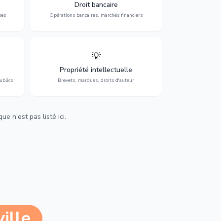
 et
contentieux bancaire, investissements et
Droit bancaire
régulation.
ses
Opérations bancaires, marchés financiers
💡
Protection de vos créations : brevets,
cs,
marques, droits d'auteur et lutte contre la
Propriété intellectuelle
contrefaçon.
ublics
Brevets, marques, droits d'auteur
e n'est pas listé ici.
ille