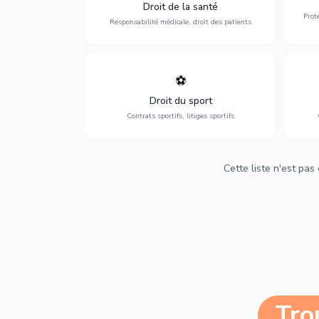
médicales, responsabilité des praticiens
Droit de la santé
et indemnisation.
Prot
Responsabilité médicale, droit des patients
⚽
Expertise en droit sportif : contrats de
D
sportifs, transferts, sponsoring et
d'ass
Droit du sport
contentieux.
Contrats sportifs, litiges sportifs
Cette liste n'est pas
Tro