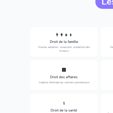
Le
👨‍👩‍👧‍👦
Divorce, garde d'enfants, adoption,
l'a
Droit de la famille
succession et protection des personnes
procè
vulnérables.
Divorce, adoption, succession, protection des
Dé
mineurs
🏢
Accompagnement complet pour votre
Opti
entreprise : création, contrats
dé
Droit des affaires
commerciaux, concurrence et litiges.
Création d'entreprise, contrats commerciaux
⚕️
Défense de vos droits médicaux : erreurs
Prote
médicales, responsabilité des praticiens
Droit de la santé
et indemnisation.