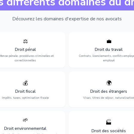
s différents domaines du dr
Découvrez les domaines d'expertise de nos avocats
⚖️
💼
Expertise en matière pénale, de
Protection de vos droits au travai
ssistance en garde à vue jusqu'au
contrats, licenciements, harcèlem
Droit pénal
Droit du travail
s, pour toute affaire correctionnelle
discrimination et conflits avec
fense pénale, procédures criminelles et
Contrats, licenciements, conflits employ
ou criminelle.
l'employeur.
correctionnelles
employé
💰
🌍
misation de votre situation fiscale :
Obtention de vos droits de séjour : 
clarations, contentieux, contrôles
cartes de séjour, regroupement famil
Droit fiscal
Droit des étrangers
fiscaux et planification.
naturalisation.
Impôts, taxes, optimisation fiscale
Visas, titres de séjour, naturalisatio
🌱
🏭
ction de l'environnement : conformité
Structuration de votre société : créa
Droit environnemental
environnementale, litiges et
fusion-acquisition, gouvernance
Droit des sociétés
développement durable.
restructuration.