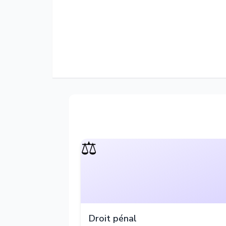
⚖️
Droit pénal