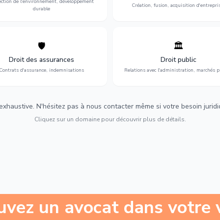
ection de l'environnement, développement
Création, fusion, acquisition d'entrepri
durable
🛡️
🏛️
éfense de vos intérêts : contrats
Gestion de vos relations avec
urance, sinistres et indemnisations
l'administration : marchés publi
Droit des assurances
Droit public
optimales.
urbanisme et contentieux.
Contrats d'assurance, indemnisations
Relations avec l'administration, marchés p
 exhaustive. N'hésitez pas à nous contacter même si votre besoin juridiqu
Cliquez sur un domaine pour découvrir plus de détails.
uvez un avocat dans votre v