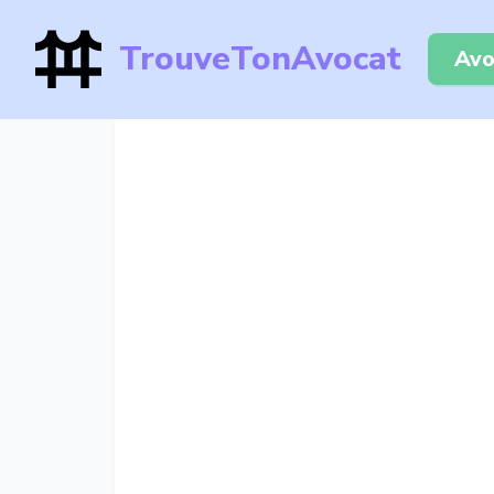
TrouveTonAvocat
Avo