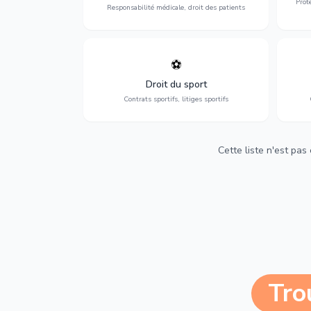
Prot
Responsabilité médicale, droit des patients
⚽
Expertise en droit sportif : contrats de
D
sportifs, transferts, sponsoring et
d'ass
Droit du sport
contentieux.
Contrats sportifs, litiges sportifs
Cette liste n'est pas
Tro