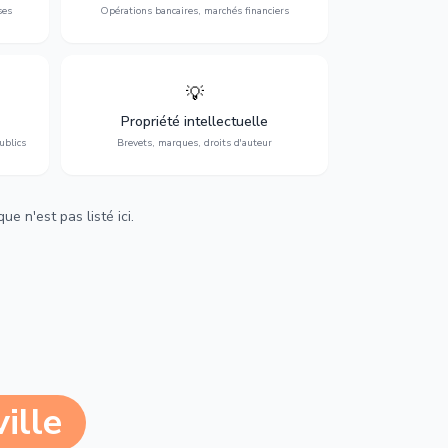
ses
Opérations bancaires, marchés financiers
💡
Protection de vos créations : brevets,
cs,
marques, droits d'auteur et lutte contre la
Propriété intellectuelle
contrefaçon.
ublics
Brevets, marques, droits d'auteur
e n'est pas listé ici.
ille