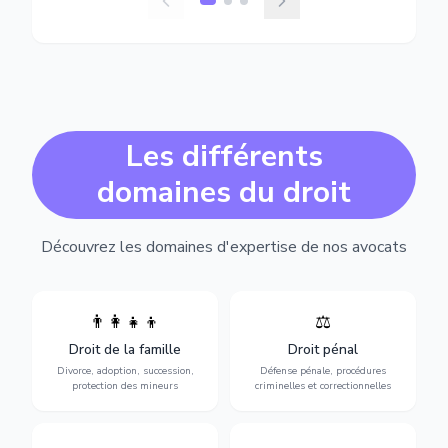
Les différents
domaines du droit
Découvrez les domaines d'expertise de nos avocats
👨‍👩‍👧‍👦
⚖️
Expertise en matière pénale,
Divorce, garde d'enfants,
de l'assistance en garde à
adoption, succession et
Droit de la famille
Droit pénal
vue jusqu'au procès, pour
protection des personnes
toute affaire correctionnelle
Divorce, adoption, succession,
Défense pénale, procédures
vulnérables.
ou criminelle.
protection des mineurs
criminelles et correctionnelles