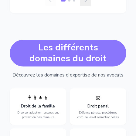
Les différents
domaines du droit
Découvrez les domaines d'expertise de nos avocats
👨‍👩‍👧‍👦
⚖️
Expertise en matière pénale,
Divorce, garde d'enfants,
de l'assistance en garde à
adoption, succession et
Droit de la famille
Droit pénal
vue jusqu'au procès, pour
protection des personnes
toute affaire correctionnelle
Divorce, adoption, succession,
Défense pénale, procédures
vulnérables.
ou criminelle.
protection des mineurs
criminelles et correctionnelles