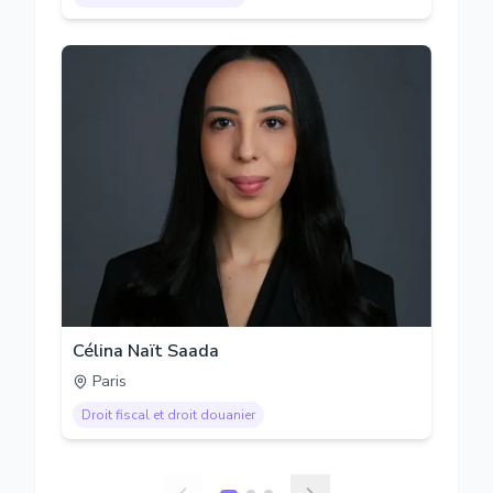
Célina Naït Saada
Paris
Droit fiscal et droit douanier