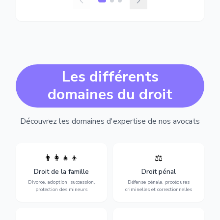
Les différents
domaines du droit
Découvrez les domaines d'expertise de nos avocats
👨‍👩‍👧‍👦
⚖️
Expertise en matière pénale,
Divorce, garde d'enfants,
de l'assistance en garde à
adoption, succession et
Droit de la famille
Droit pénal
vue jusqu'au procès, pour
protection des personnes
toute affaire correctionnelle
Divorce, adoption, succession,
Défense pénale, procédures
vulnérables.
ou criminelle.
protection des mineurs
criminelles et correctionnelles