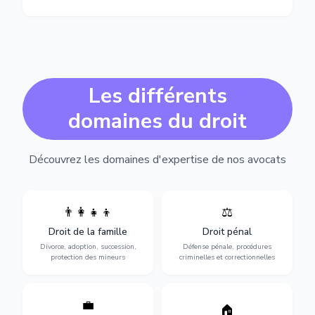
Les différents
domaines du droit
Découvrez les domaines d'expertise de nos avocats
👨‍👩‍👧‍👦
⚖️
Expertise en matière pénale,
Divorce, garde d'enfants,
de l'assistance en garde à
adoption, succession et
Droit de la famille
Droit pénal
vue jusqu'au procès, pour
protection des personnes
toute affaire correctionnelle
Divorce, adoption, succession,
Défense pénale, procédures
vulnérables.
ou criminelle.
protection des mineurs
criminelles et correctionnelles
💼
Protection de vos droits au
🏠
Sécurisation de vos projets
travail : contrats,