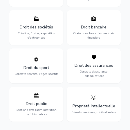
🏭
🏦
Structuration de votre
Gestion de vos opérations
société : création, fusion-
financières : contentieux
Droit des sociétés
Droit bancaire
acquisition, gouvernance et
bancaire, investissements et
Création, fusion, acquisition
Opérations bancaires, marchés
restructuration.
régulation.
d'entreprises
financiers
🛡️
⚽
Expertise en droit sportif :
Défense de vos intérêts :
contrats de sportifs,
contrats d'assurance,
Droit des assurances
Droit du sport
transferts, sponsoring et
sinistres et indemnisations
Contrats d'assurance,
contentieux.
optimales.
Contrats sportifs, litiges sportifs
indemnisations
🏛️
💡
Gestion de vos relations
Protection de vos créations
avec l'administration :
: brevets, marques, droits
Droit public
Propriété intellectuelle
marchés publics,
d'auteur et lutte contre la
Relations avec l'administration,
urbanisme et contentieux.
contrefaçon.
Brevets, marques, droits d'auteur
marchés publics