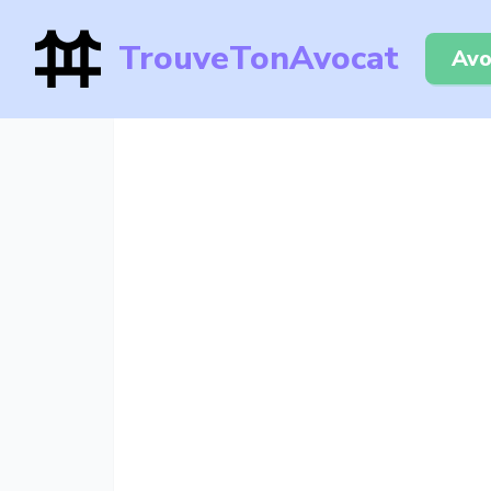
TrouveTonAvocat
Avo