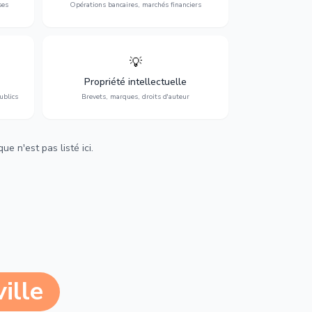
ses
Opérations bancaires, marchés financiers
💡
Protection de vos créations : brevets,
cs,
marques, droits d'auteur et lutte contre la
Propriété intellectuelle
contrefaçon.
ublics
Brevets, marques, droits d'auteur
e n'est pas listé ici.
ille