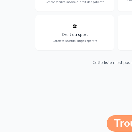
Responsabilité médicale, droit des patients
⚽
Expertise en droit sportif : contrats de
D
sportifs, transferts, sponsoring et
d'ass
Droit du sport
contentieux.
Contrats sportifs, litiges sportifs
Cette liste n'est pas
Tro