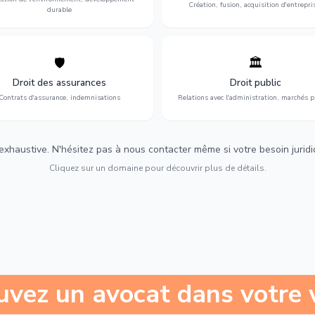
Création, fusion, acquisition d'entrepri
durable
🛡️
🏛️
éfense de vos intérêts : contrats
Gestion de vos relations avec
urance, sinistres et indemnisations
l'administration : marchés publi
Droit des assurances
Droit public
optimales.
urbanisme et contentieux.
Contrats d'assurance, indemnisations
Relations avec l'administration, marchés p
 exhaustive. N'hésitez pas à nous contacter même si votre besoin juridiqu
Cliquez sur un domaine pour découvrir plus de détails.
uvez un avocat dans votre v