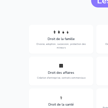
Le
👨‍👩‍👧‍👦
Divorce, garde d'enfants, adoption,
l'a
Droit de la famille
succession et protection des personnes
procè
vulnérables.
Divorce, adoption, succession, protection des
Dé
mineurs
🏢
Accompagnement complet pour votre
Opti
entreprise : création, contrats
dé
Droit des affaires
commerciaux, concurrence et litiges.
Création d'entreprise, contrats commerciaux
⚕️
Défense de vos droits médicaux : erreurs
Prote
médicales, responsabilité des praticiens
Droit de la santé
et indemnisation.
Prot