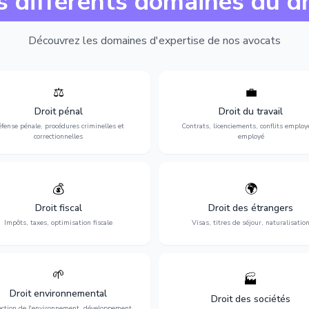
s différents domaines du dr
Découvrez les domaines d'expertise de nos avocats
⚖️
💼
Expertise en matière pénale, de
Protection de vos droits au travai
ssistance en garde à vue jusqu'au
contrats, licenciements, harcèlem
Droit pénal
Droit du travail
s, pour toute affaire correctionnelle
discrimination et conflits avec
fense pénale, procédures criminelles et
Contrats, licenciements, conflits employ
ou criminelle.
l'employeur.
correctionnelles
employé
💰
🌍
misation de votre situation fiscale :
Obtention de vos droits de séjour : 
clarations, contentieux, contrôles
cartes de séjour, regroupement famil
Droit fiscal
Droit des étrangers
fiscaux et planification.
naturalisation.
Impôts, taxes, optimisation fiscale
Visas, titres de séjour, naturalisatio
🌱
🏭
ction de l'environnement : conformité
Structuration de votre société : créa
Droit environnemental
environnementale, litiges et
fusion-acquisition, gouvernance
Droit des sociétés
développement durable.
restructuration.
ection de l'environnement, développement