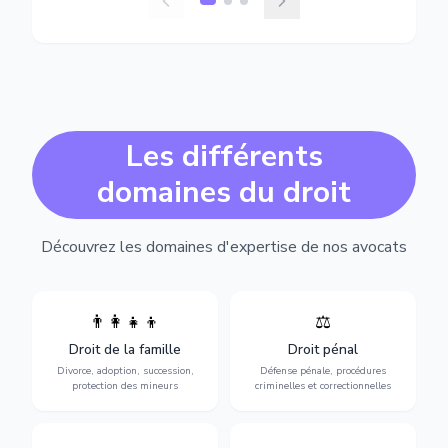
Les différents
domaines du droit
Découvrez les domaines d'expertise de nos avocats
👨‍👩‍👧‍👦
⚖️
Expertise en matière pénale,
Divorce, garde d'enfants,
de l'assistance en garde à
adoption, succession et
Droit de la famille
Droit pénal
vue jusqu'au procès, pour
protection des personnes
toute affaire correctionnelle
Divorce, adoption, succession,
Défense pénale, procédures
vulnérables.
ou criminelle.
protection des mineurs
criminelles et correctionnelles