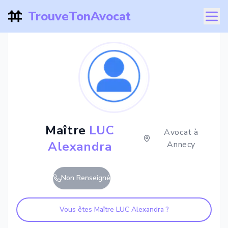
TrouveTonAvocat
Maître
LUC
Avocat à
Alexandra
Annecy
Non Renseigné
Vous êtes Maître
LUC Alexandra
?