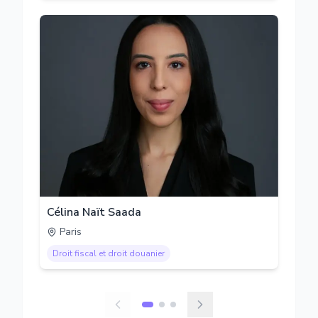
Célina Naït Saada
Paris
Droit fiscal et droit douanier