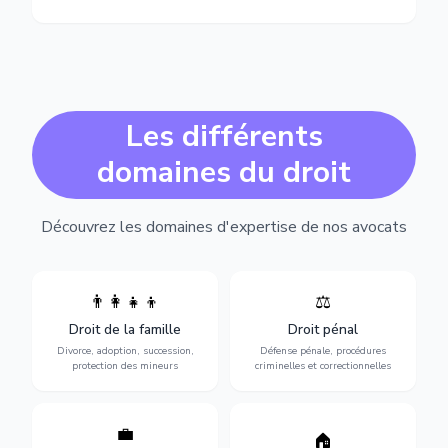
Les différents
domaines du droit
Découvrez les domaines d'expertise de nos avocats
👨‍👩‍👧‍👦
⚖️
Expertise en matière pénale,
Divorce, garde d'enfants,
de l'assistance en garde à
adoption, succession et
Droit de la famille
Droit pénal
vue jusqu'au procès, pour
protection des personnes
toute affaire correctionnelle
Divorce, adoption, succession,
Défense pénale, procédures
vulnérables.
ou criminelle.
protection des mineurs
criminelles et correctionnelles
💼
Protection de vos droits au
🏠
Sécurisation de vos projets
travail : contrats,