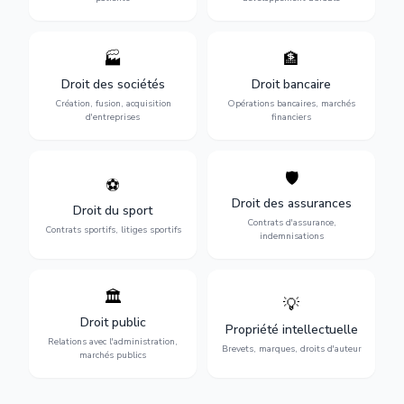
🏭
🏦
Structuration de votre
Gestion de vos opérations
société : création, fusion-
financières : contentieux
Droit des sociétés
Droit bancaire
acquisition, gouvernance et
bancaire, investissements et
Création, fusion, acquisition
Opérations bancaires, marchés
restructuration.
régulation.
d'entreprises
financiers
🛡️
⚽
Expertise en droit sportif :
Défense de vos intérêts :
contrats de sportifs,
contrats d'assurance,
Droit des assurances
Droit du sport
transferts, sponsoring et
sinistres et indemnisations
Contrats d'assurance,
contentieux.
optimales.
Contrats sportifs, litiges sportifs
indemnisations
🏛️
💡
Gestion de vos relations
Protection de vos créations
avec l'administration :
: brevets, marques, droits
Droit public
Propriété intellectuelle
marchés publics,
d'auteur et lutte contre la
Relations avec l'administration,
urbanisme et contentieux.
contrefaçon.
Brevets, marques, droits d'auteur
marchés publics