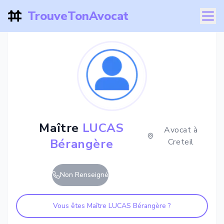
TrouveTonAvocat
Maître
LUCAS
Avocat à
Bérangère
Creteil
Non Renseigné
Vous êtes Maître
LUCAS Bérangère
?