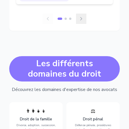
Les différents
domaines du droit
Découvrez les domaines d'expertise de nos avocats
👨‍👩‍👧‍👦
⚖️
Expertise en matière pénale,
Divorce, garde d'enfants,
de l'assistance en garde à
adoption, succession et
Droit de la famille
Droit pénal
vue jusqu'au procès, pour
protection des personnes
toute affaire correctionnelle
Divorce, adoption, succession,
Défense pénale, procédures
vulnérables.
ou criminelle.