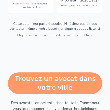
Propriété intellectuelle
marchés publics,
d'auteur et lutte contre la
Relations avec l'administration,
urbanisme et contentieux.
contrefaçon.
Brevets, marques, droits d'auteur
marchés publics
Cette liste n'est pas exhaustive. N'hésitez pas à nous
contacter même si votre besoin juridique n'est pas listé ici.
Cliquez sur un domaine pour découvrir plus de détails.
Trouvez un avocat dans
votre ville
Des avocats compétents dans toute la France pour
vous accompagner dans vos démarches juridiques