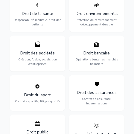
⚕️
🌱
Défense de vos droits
Protection de
médicaux : erreurs
l'environnement :
Droit de la santé
Droit environnemental
médicales, responsabilité
conformité
des praticiens et
environnementale, litiges et
Responsabilité médicale, droit des
Protection de l'environnement,
indemnisation.
développement durable.
patients
développement durable
🏭
🏦
Structuration de votre
Gestion de vos opérations
société : création, fusion-
financières : contentieux
Droit des sociétés
Droit bancaire
acquisition, gouvernance et
bancaire, investissements et
Création, fusion, acquisition
Opérations bancaires, marchés
restructuration.
régulation.
d'entreprises
financiers
🛡️
⚽
Expertise en droit sportif :
Défense de vos intérêts :
contrats de sportifs,
contrats d'assurance,
Droit des assurances
Droit du sport
transferts, sponsoring et
sinistres et indemnisations
Contrats d'assurance,
contentieux.
optimales.
Contrats sportifs, litiges sportifs
indemnisations
🏛️
💡
Gestion de vos relations
Protection de vos créations
avec l'administration :
: brevets, marques, droits
Droit public