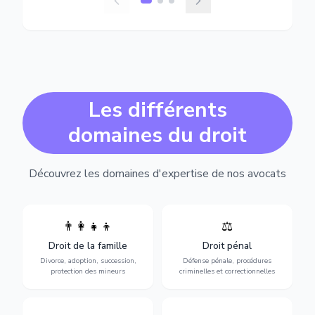
Les différents
domaines du droit
Découvrez les domaines d'expertise de nos avocats
👨‍👩‍👧‍👦
⚖️
Expertise en matière pénale,
Divorce, garde d'enfants,
de l'assistance en garde à
adoption, succession et
Droit de la famille
Droit pénal
vue jusqu'au procès, pour
protection des personnes
toute affaire correctionnelle
Divorce, adoption, succession,
Défense pénale, procédures
vulnérables.
ou criminelle.
protection des mineurs
criminelles et correctionnelles