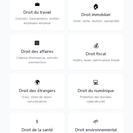
💼
Protection de vos droits au
🏠
Sécurisation de vos projets
travail : contrats,
immobiliers : achat, vente,
Droit du travail
licenciements, harcèlement,
Droit immobilier
location, construction et
discrimination et conflits
Contrats, licenciements, conflits
gestion de copropriété.
Achat, vente, location, copropriété
avec l'employeur.
employeur-employé
🏢
Accompagnement complet
Optimisation de votre
💰
pour votre entreprise :
situation fiscale :
Droit des affaires
création, contrats
déclarations, contentieux,
Droit fiscal
commerciaux, concurrence
contrôles fiscaux et
Création d'entreprise, contrats
Impôts, taxes, optimisation fiscale
et litiges.
planification.
commerciaux
🌍
💻
Obtention de vos droits de
Protection de vos activités
séjour : visas, cartes de
numériques : RGPD,
Droit des étrangers
Droit du numérique
séjour, regroupement
cybersécurité, e-commerce
Visas, titres de séjour,
Protection des données,
familial et naturalisation.
et propriété digitale.
naturalisation
cybersécurité
⚕️
🌱
Défense de vos droits
Protection de
médicaux : erreurs
l'environnement :
Droit de la santé
Droit environnemental
médicales, responsabilité
conformité