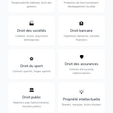
des praticiens et
environnementale, litiges et
Responsabilité médicale, droit des
Protection de l'environnement,
indemnisation.
développement durable.
patients
développement durable
🏭
🏦
Structuration de votre
Gestion de vos opérations
société : création, fusion-
financières : contentieux
Droit des sociétés
Droit bancaire
acquisition, gouvernance et
bancaire, investissements et
Création, fusion, acquisition
Opérations bancaires, marchés
restructuration.
régulation.
d'entreprises
financiers
🛡️
⚽
Expertise en droit sportif :
Défense de vos intérêts :
contrats de sportifs,
contrats d'assurance,
Droit des assurances
Droit du sport
transferts, sponsoring et
sinistres et indemnisations
Contrats d'assurance,
contentieux.
optimales.
Contrats sportifs, litiges sportifs
indemnisations
🏛️
💡
Gestion de vos relations
Protection de vos créations
avec l'administration :
: brevets, marques, droits
Droit public
Propriété intellectuelle
marchés publics,
d'auteur et lutte contre la
Relations avec l'administration,
urbanisme et contentieux.
contrefaçon.
Brevets, marques, droits d'auteur
marchés publics