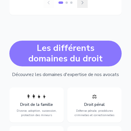
Les différents
domaines du droit
Découvrez les domaines d'expertise de nos avocats
👨‍👩‍👧‍👦
⚖️
Expertise en matière pénale,
Divorce, garde d'enfants,
de l'assistance en garde à
adoption, succession et
Droit de la famille
Droit pénal
vue jusqu'au procès, pour
protection des personnes
toute affaire correctionnelle
Divorce, adoption, succession,
Défense pénale, procédures
vulnérables.
ou criminelle.
protection des mineurs
criminelles et correctionnelles