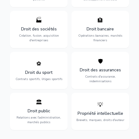
🏭
🏦
Structuration de votre
Gestion de vos opérations
société : création, fusion-
financières : contentieux
Droit des sociétés
Droit bancaire
acquisition, gouvernance et
bancaire, investissements et
Création, fusion, acquisition
Opérations bancaires, marchés
restructuration.
régulation.
d'entreprises
financiers
🛡️
⚽
Expertise en droit sportif :
Défense de vos intérêts :
contrats de sportifs,
contrats d'assurance,
Droit des assurances
Droit du sport
transferts, sponsoring et
sinistres et indemnisations
Contrats d'assurance,
contentieux.
optimales.
Contrats sportifs, litiges sportifs
indemnisations
🏛️
💡
Gestion de vos relations
Protection de vos créations
avec l'administration :
: brevets, marques, droits
Droit public
Propriété intellectuelle
marchés publics,
d'auteur et lutte contre la
Relations avec l'administration,
urbanisme et contentieux.
contrefaçon.
Brevets, marques, droits d'auteur
marchés publics