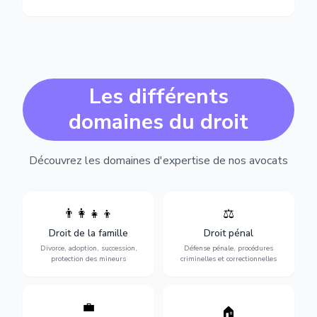
Les différents
domaines du droit
Découvrez les domaines d'expertise de nos avocats
👨‍👩‍👧‍👦
⚖️
Expertise en matière pénale,
Divorce, garde d'enfants,
de l'assistance en garde à
adoption, succession et
Droit de la famille
Droit pénal
vue jusqu'au procès, pour
protection des personnes
toute affaire correctionnelle
Divorce, adoption, succession,
Défense pénale, procédures
vulnérables.
ou criminelle.
protection des mineurs
criminelles et correctionnelles
💼
Protection de vos droits au
🏠
Sécurisation de vos projets
travail : contrats,