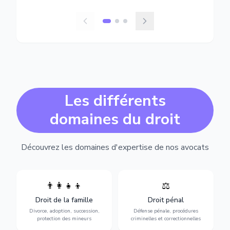
Les différents
domaines du droit
Découvrez les domaines d'expertise de nos avocats
👨‍👩‍👧‍👦
⚖️
Expertise en matière pénale,
Divorce, garde d'enfants,
de l'assistance en garde à
adoption, succession et
Droit de la famille
Droit pénal
vue jusqu'au procès, pour
protection des personnes
toute affaire correctionnelle
Divorce, adoption, succession,
Défense pénale, procédures
vulnérables.
ou criminelle.
protection des mineurs
criminelles et correctionnelles