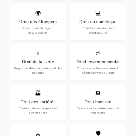
🌍
💻
Obtention de vos droits de
Protection de vos activités
séjour : visas, cartes de
numériques : RGPD,
Droit des étrangers
Droit du numérique
séjour, regroupement
cybersécurité, e-commerce
Visas, titres de séjour,
Protection des données,
familial et naturalisation.
et propriété digitale.
naturalisation
cybersécurité
⚕️
🌱
Défense de vos droits
Protection de
médicaux : erreurs
l'environnement :
Droit de la santé
Droit environnemental
médicales, responsabilité
conformité
des praticiens et
environnementale, litiges et
Responsabilité médicale, droit des
Protection de l'environnement,
indemnisation.
développement durable.
patients
développement durable
🏭
🏦
Structuration de votre
Gestion de vos opérations
société : création, fusion-
financières : contentieux
Droit des sociétés
Droit bancaire
acquisition, gouvernance et
bancaire, investissements et
Création, fusion, acquisition
Opérations bancaires, marchés
restructuration.
régulation.
d'entreprises
financiers
🛡️
⚽
Expertise en droit sportif :
Défense de vos intérêts :