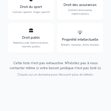
contrats de sportifs,
contrats d'assurance,
Droit des assurances
Droit du sport
transferts, sponsoring et
sinistres et indemnisations
Contrats d'assurance,
contentieux.
optimales.
Contrats sportifs, litiges sportifs
indemnisations
🏛️
💡
Gestion de vos relations
Protection de vos créations
avec l'administration :
: brevets, marques, droits
Droit public
Propriété intellectuelle
marchés publics,
d'auteur et lutte contre la
Relations avec l'administration,
urbanisme et contentieux.
contrefaçon.
Brevets, marques, droits d'auteur
marchés publics
Cette liste n'est pas exhaustive. N'hésitez pas à nous
contacter même si votre besoin juridique n'est pas listé ici.
Cliquez sur un domaine pour découvrir plus de détails.