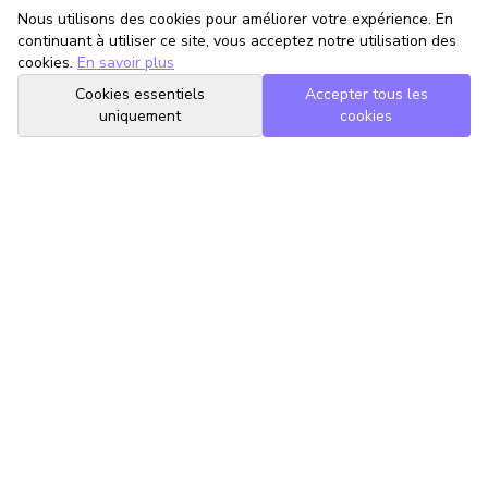
Nous utilisons des cookies pour améliorer votre expérience. En
continuant à utiliser ce site, vous acceptez notre utilisation des
cookies.
En savoir plus
Cookies essentiels
Accepter tous les
uniquement
cookies
TrouveTonAvocat
L'Intelligence Artificielle qui te met en relation avec le meilleur
avocat pour ta situation.
romain@trouvetonavocat.fr
Informations