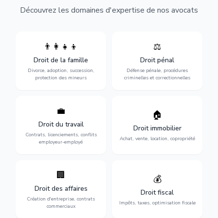
Découvrez les domaines d'expertise de nos avocats
👨‍👩‍👧‍👦
⚖️
Expertise en matière pénale,
Divorce, garde d'enfants,
de l'assistance en garde à
adoption, succession et
Droit de la famille
Droit pénal
vue jusqu'au procès, pour
protection des personnes
toute affaire correctionnelle
Divorce, adoption, succession,
Défense pénale, procédures
vulnérables.
ou criminelle.
protection des mineurs
criminelles et correctionnelles
💼
Protection de vos droits au
🏠
Sécurisation de vos projets
travail : contrats,
immobiliers : achat, vente,
Droit du travail
licenciements, harcèlement,
Droit immobilier
location, construction et
discrimination et conflits
Contrats, licenciements, conflits
gestion de copropriété.
Achat, vente, location, copropriété
avec l'employeur.
employeur-employé
🏢
Accompagnement complet
Optimisation de votre
💰
pour votre entreprise :
situation fiscale :
Droit des affaires
création, contrats
déclarations, contentieux,
Droit fiscal
commerciaux, concurrence
contrôles fiscaux et
Création d'entreprise, contrats
Impôts, taxes, optimisation fiscale
et litiges.
planification.
commerciaux